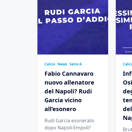
Calcio
News
Serie A
Calci
Fabio Cannavaro
Inf
nuovo allenatore
Os
del Napoli? Rudi
deg
Garcia vicino
te
all’esonero
del
Na
Rudi Garcia esonerato
dopo Napoli-Empoli?
Brut