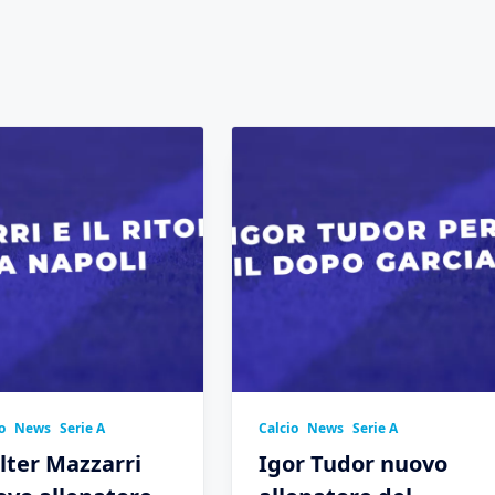
o
News
Serie A
Calcio
News
Serie A
lter Mazzarri
Igor Tudor nuovo