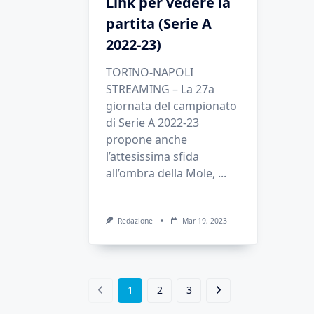
Link per vedere la
partita (Serie A
2022-23)
TORINO-NAPOLI
STREAMING – La 27a
giornata del campionato
di Serie A 2022-23
propone anche
l’attesissima sfida
all’ombra della Mole,
...
Redazione
Mar 19, 2023
1
2
3