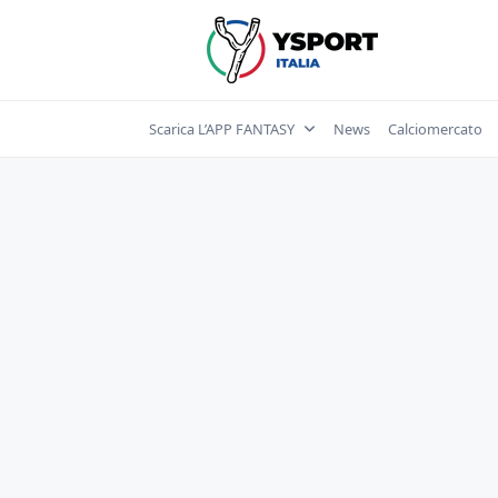
Skip
to
content
Scarica L’APP FANTASY
News
Calciomercato