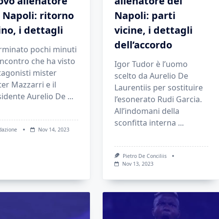
ovo allenatore
allenatore del
 Napoli: ritorno
Napoli: parti
ino, i dettagli
vicine, i dettagli
dell’accordo
erminato pochi minuti
’incontro che ha visto
Igor Tudor è l’uomo
agonisti mister
scelto da Aurelio De
er Mazzarri e il
Laurentiis per sostituire
sidente Aurelio De
...
l’esonerato Rudi Garcia.
All’indomani della
sconfitta interna
...
dazione
Nov 14, 2023
Pietro De Conciliis
Nov 13, 2023