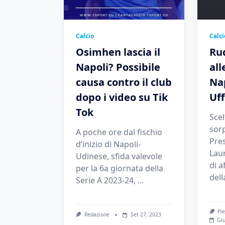
Calcio
Calci
Osimhen lascia il
Ru
Napoli? Possibile
all
causa contro il club
Nap
dopo i video su Tik
Uff
Tok
Scel
sor
A poche ore dal fischio
Pre
d’inizio di Napoli-
Laur
Udinese, sfida valevole
di a
per la 6a giornata della
del
Serie A 2023-24,
...
Pie
Redazione
Set 27, 2023
Giu