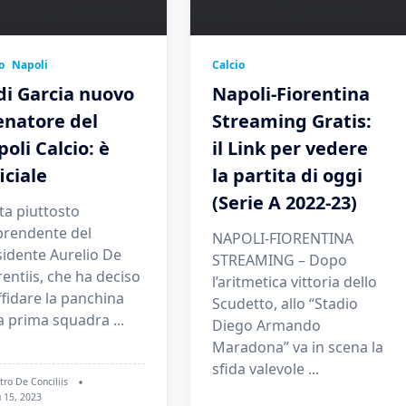
o
Napoli
Calcio
di Garcia nuovo
Napoli-Fiorentina
enatore del
Streaming Gratis:
oli Calcio: è
il Link per vedere
iciale
la partita di oggi
(Serie A 2022-23)
ta piuttosto
prendente del
NAPOLI-FIORENTINA
sidente Aurelio De
STREAMING – Dopo
entiis, che ha deciso
l’aritmetica vittoria dello
ffidare la panchina
Scudetto, allo “Stadio
la prima squadra
...
Diego Armando
Maradona” va in scena la
sfida valevole
...
tro De Conciliis
 15, 2023