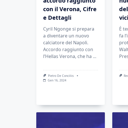
accordo raggiunto
nu
con il Verona, Cifre
del
e Dettagli
vic
Cyril Ngonge si prepara
È t
a diventare un nuovo
fa l
calciatore del Napoli.
prot
Accordo raggiunto con
Walt
l’Hellas Verona, che ha
...
Pre
Pietro De Conciliis
Re
Gen 16, 2024