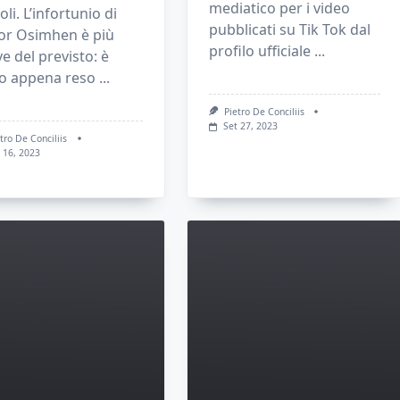
mediatico per i video
li. L’infortunio di
pubblicati su Tik Tok dal
tor Osimhen è più
profilo ufficiale
...
e del previsto: è
to appena reso
...
Pietro De Conciliis
Set 27, 2023
tro De Conciliis
 16, 2023