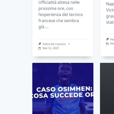
Ufficialità attesa nelle
Napo
prossime ore, con
Vic
l’esperienza del tecnico
grav
francese che sembra
sta
già
...
Pie
Ott
Pietro De Conciliis
Nov 12, 2023