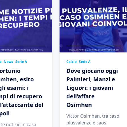
o
News
Serie A
Calcio
Serie A
ortunio
Dove giocano oggi
imhen, esito
Palmieri, Manzi e
li esami: i
Liguori: i giovani
mpi di recupero
dell’affare
l’attaccante del
Osimhen
poli
Victor Osimhen, tra caso
plusvalenze e caos
te notizie in casa