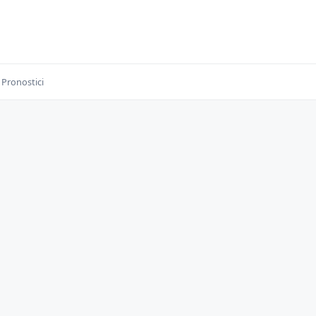
Pronostici