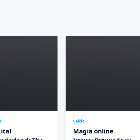
o
Calcio
ital
Magia online