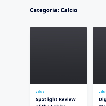
Categoria:
Calcio
Calcio
Calci
Spotlight Review
Dig