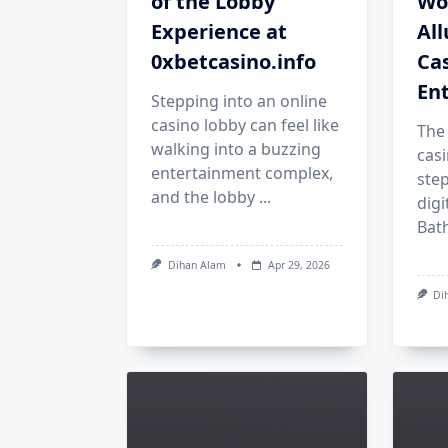
of the Lobby
Wo
Experience at
All
0xbetcasino.info
Ca
En
Stepping into an online
casino lobby can feel like
The 
walking into a buzzing
casi
entertainment complex,
step
and the lobby
...
digi
Bath
Dihan Alam
Apr 29, 2026
Di