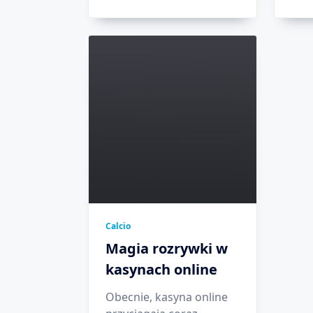
Calcio
Magia rozrywki w
kasynach online
Obecnie, kasyna online