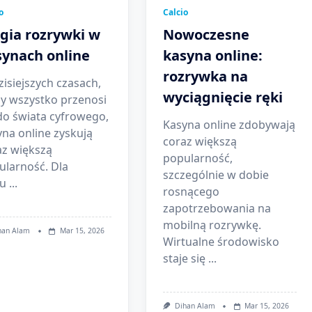
o
Calcio
gia rozrywki w
Nowoczesne
synach online
kasyna online:
rozrywka na
isiejszych czasach,
wyciągnięcie ręki
dy wszystko przenosi
do świata cyfrowego,
Kasyna online zdobywają
na online zyskują
coraz większą
az większą
popularność,
ularność. Dla
szczególnie w dobie
lu
...
rosnącego
zapotrzebowania na
mobilną rozrywkę.
han Alam
Mar 15, 2026
Wirtualne środowisko
staje się
...
Dihan Alam
Mar 15, 2026