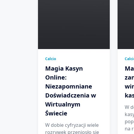
Calcio
Calci
Magia Kasyn
Mag
Online:
zan
Niezapomniane
wi
Doświadczenia w
ka
Wirtualnym
W do
Świecie
kasy
pop
W dobie cyfryzacji wiele
na r
rozrywek przeniosło się