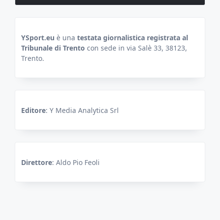
YSport.eu
è una
testata giornalistica registrata al
Tribunale di Trento
con sede in via Salè 33, 38123,
Trento.
Editore
: Y Media Analytica Srl
Direttore
: Aldo Pio Feoli