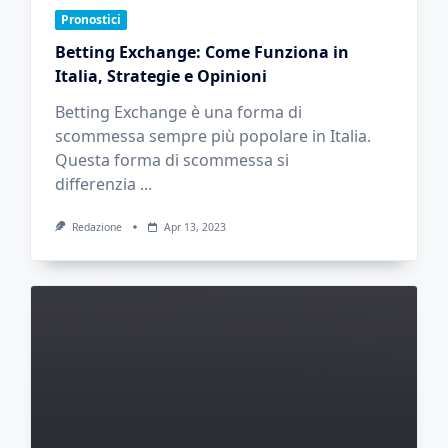
Pronostici
Betting Exchange: Come Funziona in
Italia, Strategie e Opinioni
Betting Exchange è una forma di
scommessa sempre più popolare in Italia.
Questa forma di scommessa si
differenzia
...
Redazione
Apr 13, 2023