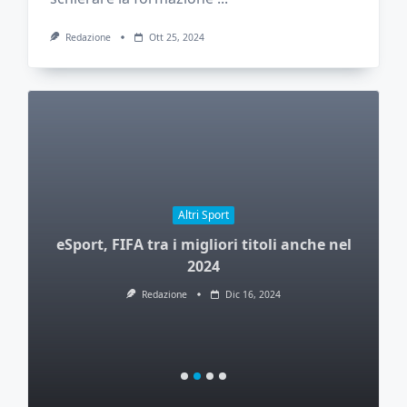
Redazione
Ott 25, 2024
Altri Sport
eSport, FIFA tra i migliori titoli anche nel
2024
Redazione
Dic 16, 2024