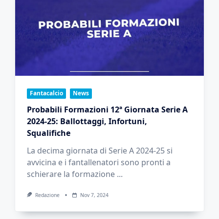
Fantacalcio
News
Probabili Formazioni 12ª Giornata Serie A
2024-25: Ballottaggi, Infortuni,
Squalifiche
La decima giornata di Serie A 2024-25 si
avvicina e i fantallenatori sono pronti a
schierare la formazione
...
Redazione
Nov 7, 2024