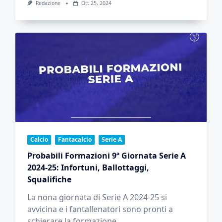
Redazione
Ott 25, 2024
Calcio
Fantacalcio
Serie A
Probabili Formazioni 9ª Giornata Serie A
2024-25: Infortuni, Ballottaggi,
Squalifiche
La nona giornata di Serie A 2024-25 si
avvicina e i fantallenatori sono pronti a
schierare la formazione
...