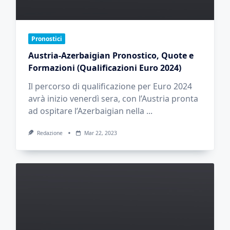
Pronostici
Austria-Azerbaigian Pronostico, Quote e
Formazioni (Qualificazioni Euro 2024)
Il percorso di qualificazione per Euro 2024
avrà inizio venerdì sera, con l’Austria pronta
ad ospitare l’Azerbaigian nella
...
Redazione
Mar 22, 2023