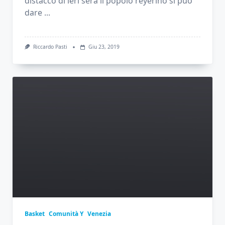
distacco di ieri sera il popolo reyerino si può
dare
...
Riccardo Pasti
Giu 23, 2019
Basket
Comunità Y
Venezia