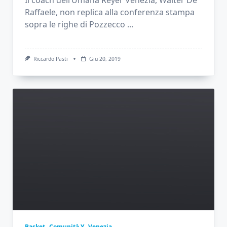
Raffaele, non replica alla conferenza stampa
sopra le righe di Pozzecco
...
Riccardo Pasti
Giu 20, 2019
Basket
Comunità Y
Venezia