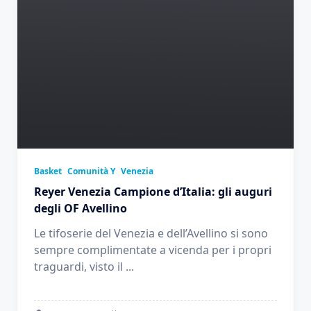
Basket
Comunità Y
Venezia
Reyer Venezia Campione d’Italia: gli auguri
degli OF Avellino
Le tifoserie del Venezia e dell’Avellino si sono
sempre complimentate a vicenda per i propri
traguardi, visto il
...