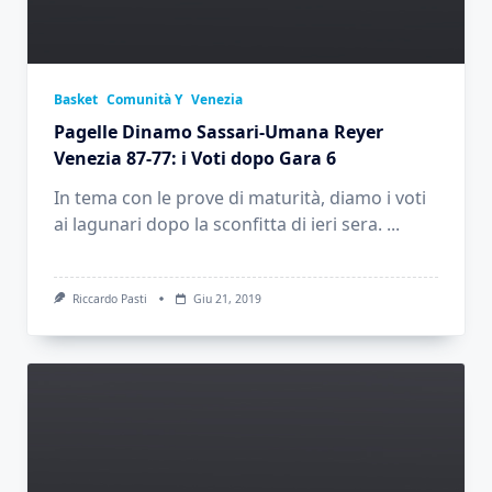
Basket
Comunità Y
Venezia
Pagelle Dinamo Sassari-Umana Reyer
Venezia 87-77: i Voti dopo Gara 6
In tema con le prove di maturità, diamo i voti
ai lagunari dopo la sconfitta di ieri sera.
...
Riccardo Pasti
Giu 21, 2019