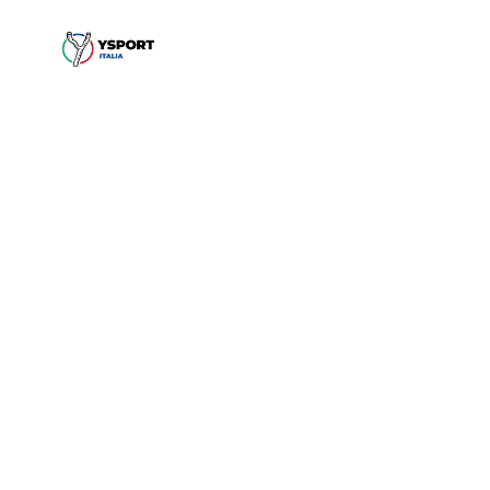
Skip
to
content