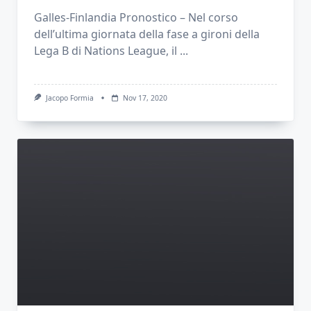
Galles-Finlandia Pronostico – Nel corso
dell’ultima giornata della fase a gironi della
Lega B di Nations League, il
...
Jacopo Formia
Nov 17, 2020