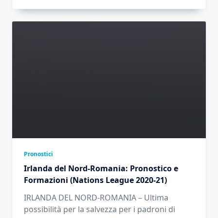
Pronostici
Irlanda del Nord-Romania: Pronostico e
Formazioni (Nations League 2020-21)
IRLANDA DEL NORD-ROMANIA – Ultima
possibilità per la salvezza per i padroni di