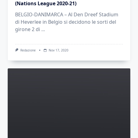
(Nations League 2020-21)
BELGIO-DANIMARCA – Al Den Dreef Stadium
di Heverlee in Belgio si decidono le sorti del
girone 2 di
...
Redazione
Nov 17, 2020