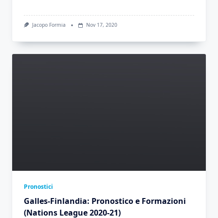
Jacopo Formia
Nov 17, 2020
Pronostici
Galles-Finlandia: Pronostico e Formazioni
(Nations League 2020-21)