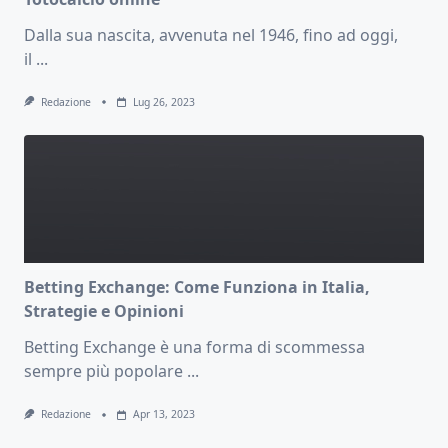
Dalla sua nascita, avvenuta nel 1946, fino ad oggi,
il
...
Redazione
Lug 26, 2023
Betting Exchange: Come Funziona in Italia,
Strategie e Opinioni
Betting Exchange è una forma di scommessa
sempre più popolare
...
Redazione
Apr 13, 2023