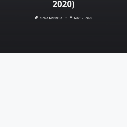
2020)
Nicola Marinello
Nov 17, 2020