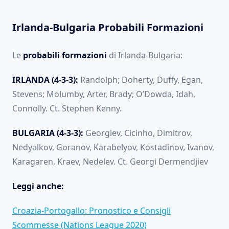
Irlanda-Bulgaria Probabili Formazioni
Le
probabili formazioni
di Irlanda-Bulgaria:
IRLANDA (4-3-3):
Randolph; Doherty, Duffy, Egan,
Stevens; Molumby, Arter, Brady; O’Dowda, Idah,
Connolly. Ct. Stephen Kenny.
BULGARIA (4-3-3):
Georgiev, Cicinho, Dimitrov,
Nedyalkov, Goranov, Karabelyov, Kostadinov, Ivanov,
Karagaren, Kraev, Nedelev. Ct. Georgi Dermendjiev
Leggi anche:
Croazia-Portogallo: Pronostico e Consigli
Scommesse (Nations League 2020)