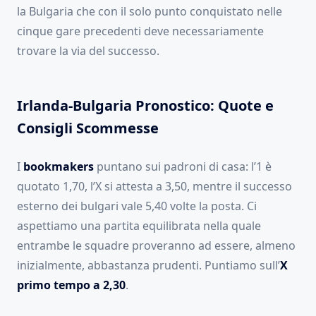
la Bulgaria che con il solo punto conquistato nelle
cinque gare precedenti deve necessariamente
trovare la via del successo.
Irlanda-Bulgaria Pronostico: Quote e
Consigli Scommesse
I
bookmakers
puntano sui padroni di casa: l’1 è
quotato 1,70, l’X si attesta a 3,50, mentre il successo
esterno dei bulgari vale 5,40 volte la posta. Ci
aspettiamo una partita equilibrata nella quale
entrambe le squadre proveranno ad essere, almeno
inizialmente, abbastanza prudenti. Puntiamo sull’
X
primo tempo a 2,30
.