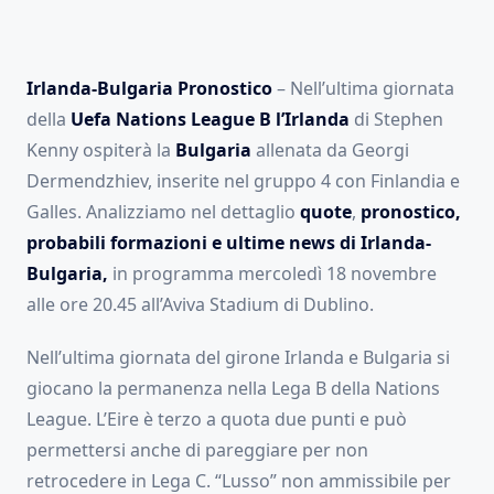
Irlanda-Bulgaria Pronostico
– Nell’ultima giornata
della
Uefa Nations League B l’Irlanda
di Stephen
Kenny ospiterà la
Bulgaria
allenata da Georgi
Dermendzhiev, inserite nel gruppo 4 con Finlandia e
Galles. Analizziamo nel dettaglio
quote
,
pronostico,
probabili formazioni e ultime news di Irlanda-
Bulgaria,
in programma mercoledì 18 novembre
alle ore 20.45 all’Aviva Stadium di Dublino.
Nell’ultima giornata del girone Irlanda e Bulgaria si
giocano la permanenza nella Lega B della Nations
League. L’Eire è terzo a quota due punti e può
permettersi anche di pareggiare per non
retrocedere in Lega C. “Lusso” non ammissibile per