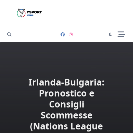
Skip
to
content
Irlanda-Bulgaria:
Pronostico e
Consigli
Scommesse
(Nations League