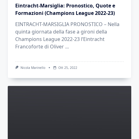
Eintracht-Marsiglia: Pronostico, Quote e
Formazioni (Champions League 2022-23)
EINTRACHT-MARSIGLIA PRONOSTICO – Nella
quinta giornata della fase a gironi della
Champions League 2022-23 l’Eintracht
Francoforte di Oliver
...
Nicola Marinello
Ott 25, 2022