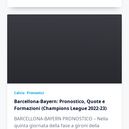
Calcio
Pronostici
Barcellona-Bayern: Pronostico, Quote e
Formazioni (Champions League 2022-23)
BARCELLONA-BAYERN PRONOSTICO – Nella
quinta giornata della fase a gironi della