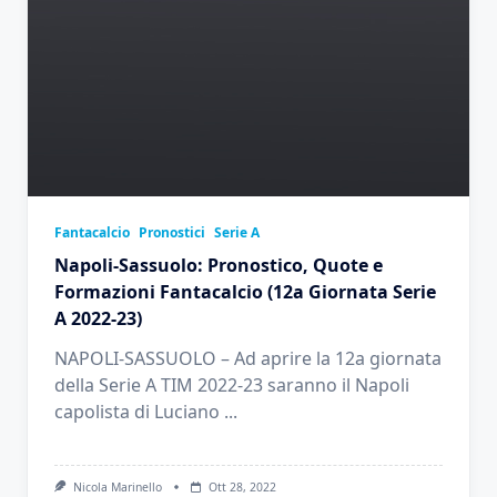
Fantacalcio
Pronostici
Serie A
Napoli-Sassuolo: Pronostico, Quote e
Formazioni Fantacalcio (12a Giornata Serie
A 2022-23)
NAPOLI-SASSUOLO – Ad aprire la 12a giornata
della Serie A TIM 2022-23 saranno il Napoli
capolista di Luciano
...
Nicola Marinello
Ott 28, 2022