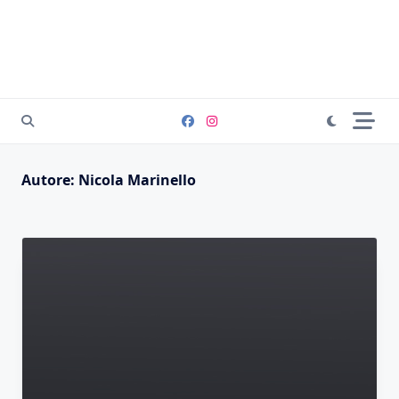
Autore:
Nicola Marinello