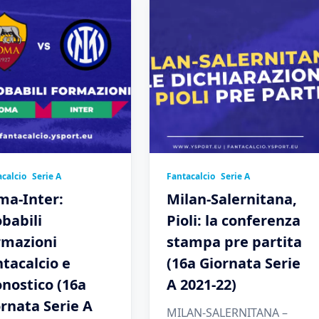
calcio
Serie A
Fantacalcio
Serie A
ma-Inter:
Milan-Salernitana,
babili
Pioli: la conferenza
rmazioni
stampa pre partita
tacalcio e
(16a Giornata Serie
nostico (16a
A 2021-22)
rnata Serie A
MILAN-SALERNITANA –