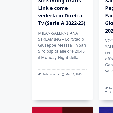
Streaming Gratis:
Sal
Link e come
Pag
vederla in Diretta
Fan
Tv (Serie A 2022-23)
Gio
202
MILAN-SALERNITANA
STREAMING – Lo “Stadio
VOT
Giuseppe Meazza” in San
SAL
Siro ospita alle ore 20.45
reda
il Monday Night della
...
offre
Gen
vali
Redazione
Mar 13, 2023
Ni
Dic