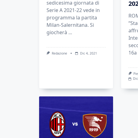
sedicesima giornata di
202
Serie A 2021-22 vede in
ROM
programma la partita
“Sta
Milan-Salernitana. Si
aff
giocherà
...
Inte
seco
16a 
Redazione
Dic 4, 2021
Pie
Dic