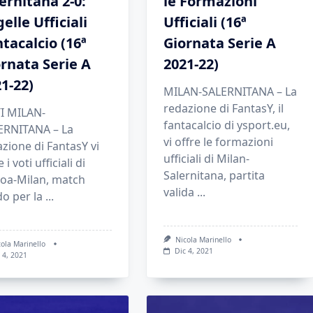
ernitana 2-0:
le Formazioni
elle Ufficiali
Ufficiali (16ª
tacalcio (16ª
Giornata Serie A
rnata Serie A
2021-22)
1-22)
MILAN-SALERNITANA – La
redazione di FantasY, il
I MILAN-
fantacalcio di ysport.eu,
ERNITANA – La
vi offre le formazioni
zione di FantasY vi
ufficiali di Milan-
 i voti ufficiali di
Salernitana, partita
oa-Milan, match
valida
...
do per la
...
Nicola Marinello
cola Marinello
Dic 4, 2021
 4, 2021