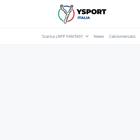
Skip
to
content
Scarica L’APP FANTASY
News
Calciomercato