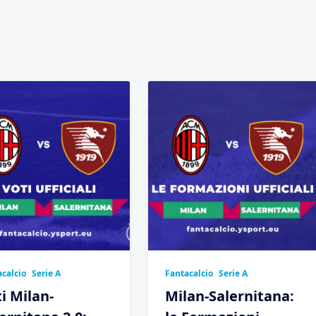
calcio
Serie A
Fantacalcio
Serie A
i Milan-
Milan-Salernitana: