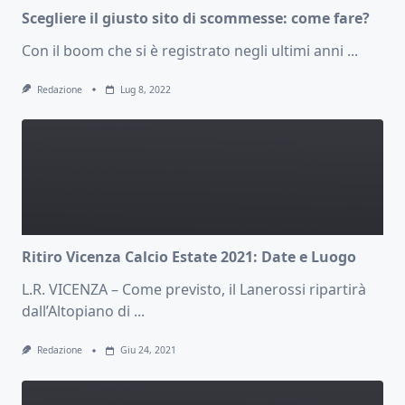
Scegliere il giusto sito di scommesse: come fare?
Con il boom che si è registrato negli ultimi anni
...
Redazione
Lug 8, 2022
Ritiro Vicenza Calcio Estate 2021: Date e Luogo
L.R. VICENZA – Come previsto, il Lanerossi ripartirà
dall’Altopiano di
...
Redazione
Giu 24, 2021