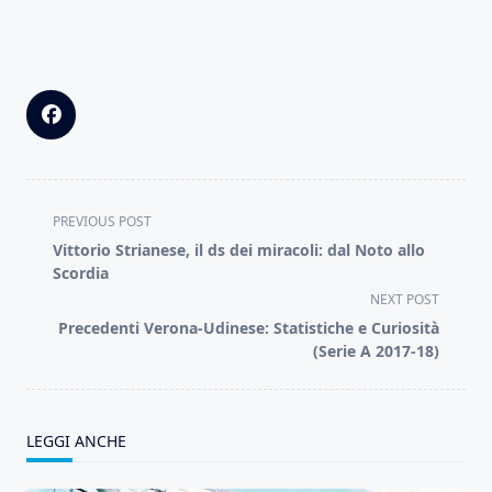
<span
PREVIOUS POST
class="nav-
Vittorio Strianese, il ds dei miracoli: dal Noto allo
subtitle
Scordia
screen-
NEXT POST
reader-
Precedenti Verona-Udinese: Statistiche e Curiosità
text">Page</span>
(Serie A 2017-18)
LEGGI ANCHE