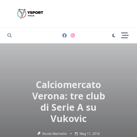
Skip
to
content
Calciomercato
Verona: tre club
di Serie A su
Vukovic
Nicola Marinello
Mag 11, 2018