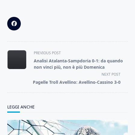
<span
PREVIOUS POST
class="nav-
Analisi Atalanta-Sampdoria 0-1: da quando
subtitle
non vinci più, non è più Domenica
screen-
NEXT POST
reader-
Pagelle Troll Avellino: Avellino-Cassino 3-0
text">Page</span>
LEGGI ANCHE