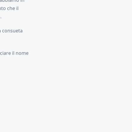
 abbiamo in
to che il
.
la consueta
ciare il nome