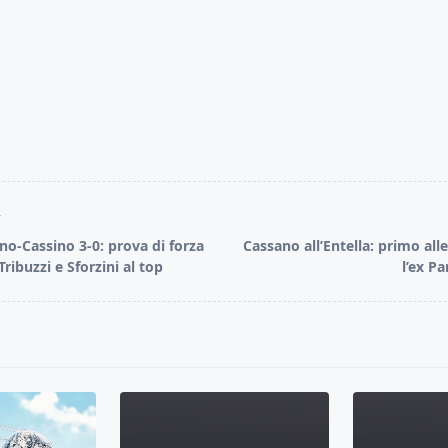
T
ino-Cassino 3-0: prova di forza
Cassano all’Entella: primo al
ribuzzi e Sforzini al top
l’ex P
pan>