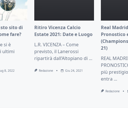
usto sito di
Ritiro Vicenza Calcio
Real Madrid
ome fare?
Estate 2021: Date e Luogo
Pronostico 
(Champions
 si è
L.R. VICENZA – Come
21)
i ultimi
previsto, il Lanerossi
ripartirà dall’Altopiano di
...
REAL MADRI
PRONOSTICO 
Lug 8, 2022
Redazione
Giu 24, 2021
più prestigi
entra
...
Redazione