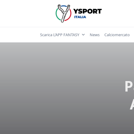
Skip
to
content
Scarica L’APP FANTASY
News
Calciomercato
P