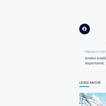
<span
PREVIOUS POS
class="nav-
Analisi Avell
subtitle
importante, T
screen-
reader-
text">Page</s
LEGGI ANCHE