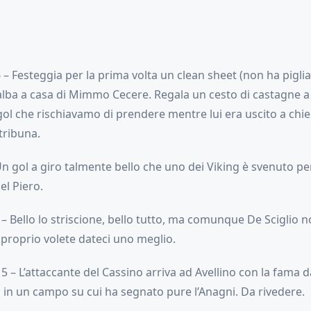
 – Festeggia per la prima volta un clean sheet (non ha piglia
l’alba a casa di Mimmo Cecere. Regala un cesto di castagne 
 gol che rischiavamo di prendere mentre lui era uscito a chi
 tribuna.
Un gol a giro talmente bello che uno dei Viking è svenuto p
el Piero.
– Bello lo striscione, bello tutto, ma comunque De Sciglio n
proprio volete dateci uno meglio.
5 – L’attaccante del Cassino arriva ad Avellino con la fam
 in un campo su cui ha segnato pure l’Anagni. Da rivedere.