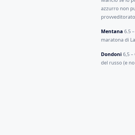
Mancio se lo p
azzurro non può
provveditorato 
Mentana
6.5 –
maratona di La
Dondoni
6,5 –
del russo (e no