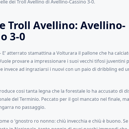
lle dei Troll Avellino di Avellino-Cassino 3-0.
e Troll Avellino: Avellino-
o 3-0
– E’ atterrato stamattina a Volturara il pallone che ha calciat
ole provare a impressionare i suoi vecchi tifosi juventini p
e invece ad ingraziarsi i nuovi con un paio di dribbling ed u
roduce cosi tanta legna che la forestale lo ha accusato di
nale del Terminio. Peccato per il gol mancato nel finale, ma
‘ngarra no passaggio.
ome o ‘gnostro ro nonno: chiù invecchia e chiù è buono. Se 