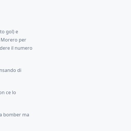
to gol) e
a Morero per
edere il numero
ensando di
on ce lo
a da bomber ma