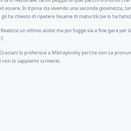
orta in Nazionale, tanto peggio di quei pacchi immondi che
 essere. In Irpinia sta vivendo una seconda giovinezza, tan
gli ha chiesto di ripetere l’esame di maturità (se lo ha fatto)
 Realizza un ottimo assist ma poi fugge via a fine gara per 
7.
 Graziani lo preferisce a Mikhaylovkiy perche non sa pronun
i non lo sappiamo scrivere).