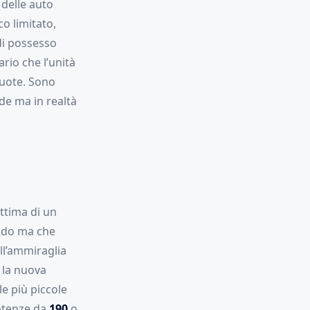
 delle auto
o limitato,
di possesso
rio che l’unità
ruote. Sono
de ma in realtà
ittima di un
rido ma che
ll’ammiraglia
 la nuova
e più piccole
potenze da
190
o