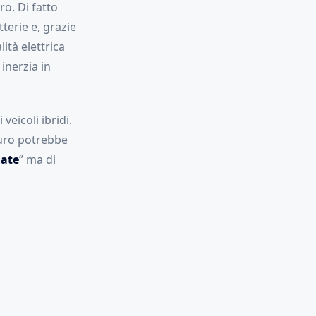
ro. Di fatto
terie e, grazie
tà elettrica
inerzia in
veicoli ibridi.
turo potrebbe
gate
” ma di