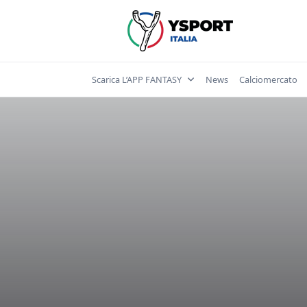
Skip
to
content
Scarica L’APP FANTASY
News
Calciomercato