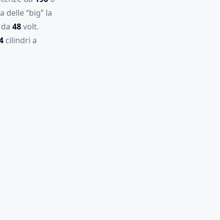
 delle “big” la
a da
48
volt.
4
cilindri a