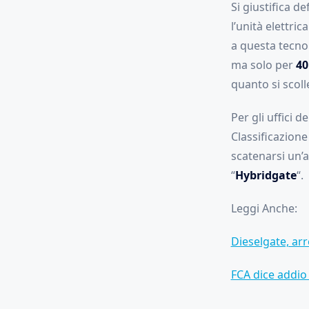
Si giustifica d
l’unità elettri
a questa tecnol
ma solo per
40
quanto si scoll
Per gli uffici 
Classificazione
scatenarsi un’a
“
Hybridgate
“.
Leggi Anche:
Dieselgate, ar
FCA dice addio 