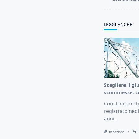
screen-
reader-
text">Page</s
LEGGI ANCHE
Scegliere il gi
scommesse: c
Con il boom che
registrato negl
anni
...
Redazione