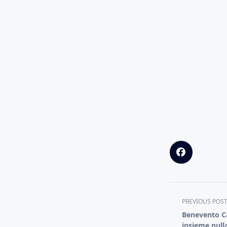
<span
PREVIOUS POS
class="nav-
Benevento Cal
subtitle
insieme null