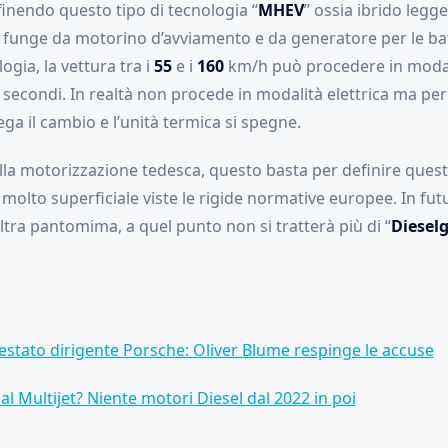
efinendo questo tipo di tecnologia “
MHEV
” ossia ibrido legge
ca funge da motorino d’avviamento e da generatore per le bat
ogia, la vettura tra i
55
e i
160
km/h può procedere in modali
secondi. In realtà non procede in modalità elettrica ma per 
ega il cambio e l’unità termica si spegne.
della motorizzazione tedesca, questo basta per definire questi 
 molto superficiale viste le rigide normative europee. In fu
ltra pantomima, a quel punto non si tratterà più di “
Diesel
restato dirigente Porsche: Oliver Blume respinge le accuse
al Multijet? Niente motori Diesel dal 2022 in poi