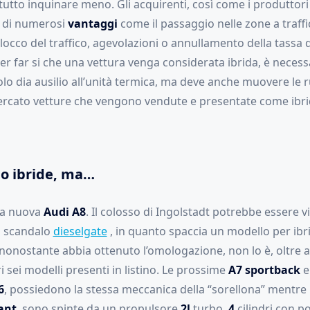
utto inquinare meno. Gli acquirenti, così come i produttori
o di numerosi
vantaggi
come il passaggio nelle zone a traffic
locco del traffico, agevolazioni o annullamento della tassa 
Per far si che una vettura venga considerata ibrida, è necessa
olo dia ausilio all’unità termica, ma deve anche muovere le 
ercato vetture che vengono vendute e presentate come ibri
o ibride, ma…
la nuova
Audi A8
. Il colosso di Ingolstadt potrebbe essere v
lo scandalo
dieselgate
, in quanto spaccia un modello per ib
nonostante abbia ottenuto l’omologazione, non lo è, oltre a
ri sei modelli presenti in listino. Le prossime
A7 sportback
e
6
, possiedono la stessa meccanica della “sorellona” mentre l
ant
, sono spinte da un propulsore
2l
turbo,
4
cilindri con 