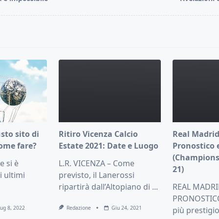
pan>
usto sito di
Ritiro Vicenza Calcio
Real Madrid
ome fare?
Estate 2021: Date e Luogo
Pronostico 
(Champions
 si è
L.R. VICENZA – Come
21)
i ultimi
previsto, il Lanerossi
ripartirà dall’Altopiano di
...
REAL MADRI
PRONOSTICO 
Lug 8, 2022
Redazione
Giu 24, 2021
più prestigi