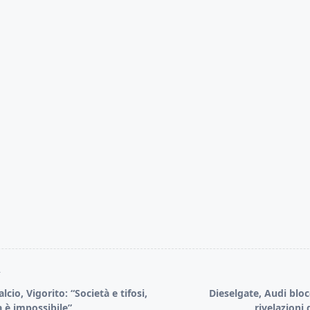
T
cio, Vigorito: “Società e tifosi,
Dieselgate, Audi bloc
a è impossibile”
rivelazioni 