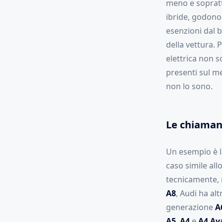
meno e sopratt
ibride, godon
esenzioni dal b
della vettura. 
elettrica non s
presenti sul m
non lo sono.
Le chiaman
Un esempio è 
caso simile al
tecnicamente, 
A8
, Audi ha alt
generazione
A
A5
,
A4
e
A4 Av