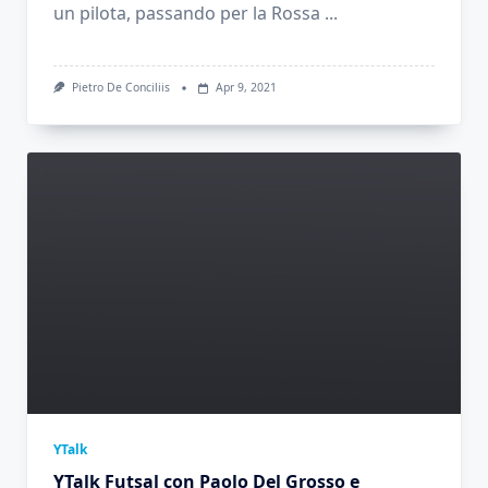
un pilota, passando per la Rossa
...
Pietro De Conciliis
Apr 9, 2021
YTalk
YTalk Futsal con Paolo Del Grosso e