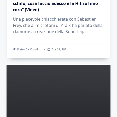
schifo, cosa faccio adesso e la Hit sul mio
coro” (Video)
Una piacevole chiacchierata con Sébastien
Frey, che ai microfoni di YTalk ha parlato della
clamorosa creazione della Superlega
...
Pietro De Conciliis
Apr 19, 2021