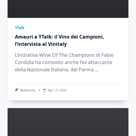
YTalk
Amauri a YTalk: il Vino dei Campioni,
l’intervista al Vinitaly
L’iniziativa Wine Of The Champions di Fabio
Cordella ha coinvolto anche l’ex attaccante
della Nazionale Italiana, del Parma
...
Redazione
Apr 13, 2022