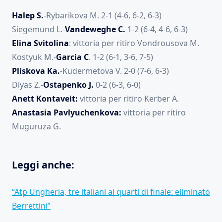
Halep S.
-Rybarikova M. 2-1 (4-6, 6-2, 6-3)
Siegemund L.-
Vandeweghe C.
1-2 (6-4, 4-6, 6-3)
Elina Svitolina
: vittoria per ritiro Vondrousova M.
Kostyuk M.-
Garcia C
. 1-2 (6-1, 3-6, 7-5)
Pliskova Ka.
-Kudermetova V. 2-0 (7-6, 6-3)
Diyas Z.-
Ostapenko J.
0-2 (6-3, 6-0)
Anett Kontaveit:
vittoria per ritiro Kerber A.
Anastasia Pavlyuchenkova:
vittoria per ritiro
Muguruza G.
Leggi anche:
“Atp Ungheria, tre italiani ai quarti di finale: eliminato
Berrettini”