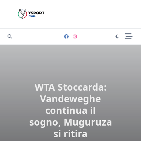
Skip
to
content
WTA Stoccarda:
Vandeweghe
continua il
sogno, Muguruza
si ritira