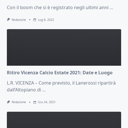
Con il boom che si è registrato negli ultimi anni
...
Redazione
Lug 8, 2022
Ritiro Vicenza Calcio Estate 2021: Date e Luogo
L.R. VICENZA – Come previsto, il Lanerossi ripartirà
dall’Altopiano di
...
Redazione
Giu 24, 2021