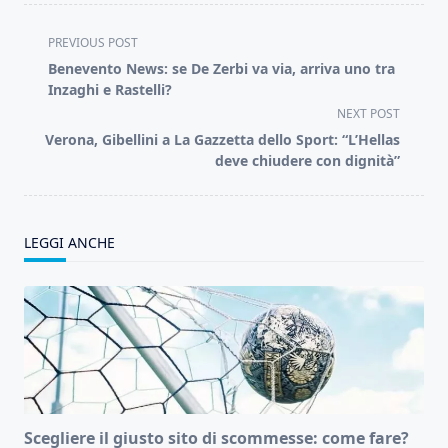
<span
PREVIOUS POST
class="nav-
Benevento News: se De Zerbi va via, arriva uno tra
subtitle
Inzaghi e Rastelli?
screen-
NEXT POST
reader-
Verona, Gibellini a La Gazzetta dello Sport: “L’Hellas
text">Page</span>
deve chiudere con dignità”
LEGGI ANCHE
Scegliere il giusto sito di scommesse: come fare?