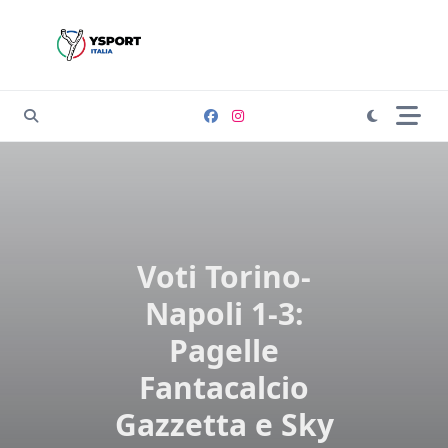
Skip
to
content
Voti Torino-
Napoli 1-3:
Pagelle
Fantacalcio
Gazzetta e Sky