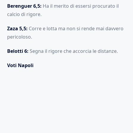
Berenguer 6,5:
Ha il merito di essersi procurato il
calcio di rigore.
Zaza 5,5:
Corre e lotta ma non si rende mai davvero
pericoloso.
Belotti 6:
Segna il rigore che accorcia le distanze.
Voti Napoli