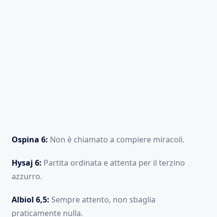
Ospina 6:
Non è chiamato a compiere miracoli.
Hysaj 6:
Partita ordinata e attenta per il terzino
azzurro.
Albiol 6,5:
Sempre attento, non sbaglia
praticamente nulla.