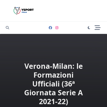
Skip
to
content
Verona-Milan: le
Formazioni
Ufficiali (36ª
Giornata Serie A
2021-22)