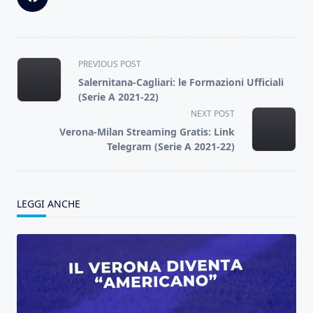
<span
PREVIOUS POST
class="nav-
Salernitana-Cagliari: le Formazioni Ufficiali
subtitle
(Serie A 2021-22)
screen-
NEXT POST
reader-
Verona-Milan Streaming Gratis: Link
text">Page</span>
Telegram (Serie A 2021-22)
LEGGI ANCHE