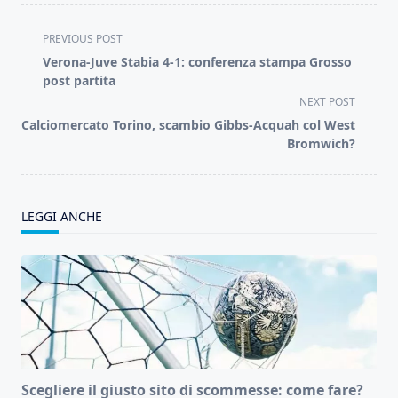
<span
PREVIOUS POST
class="nav-
Verona-Juve Stabia 4-1: conferenza stampa Grosso
subtitle
post partita
screen-
NEXT POST
reader-
Calciomercato Torino, scambio Gibbs-Acquah col West
text">Page</span>
Bromwich?
LEGGI ANCHE
Scegliere il giusto sito di scommesse: come fare?