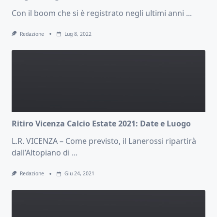
Con il boom che si è registrato negli ultimi anni
...
Redazione
Lug 8, 2022
Ritiro Vicenza Calcio Estate 2021: Date e Luogo
L.R. VICENZA – Come previsto, il Lanerossi ripartirà
dall’Altopiano di
...
Redazione
Giu 24, 2021