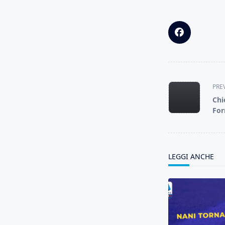
<span
PRE
class="nav-
Chi
subtitle
For
screen-
reader-
text">Page</s
LEGGI ANCHE