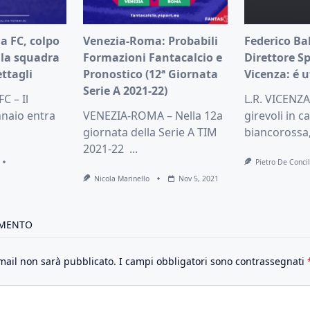
a FC, colpo
Venezia-Roma: Probabili
Federico Ba
lla squadra
Formazioni Fantacalcio e
Direttore Sp
ettagli
Pronostico (12ª Giornata
Vicenza: é u
Serie A 2021-22)
C – Il
L.R. VICENZA
naio entra
VENEZIA-ROMA – Nella 12a
girevoli in c
giornata della Serie A TIM
biancorossa,
2021-22
...
Pietro De Concil
Nicola Marinello
Nov 5, 2021
MMENTO
email non sarà pubblicato.
I campi obbligatori sono contrassegnati