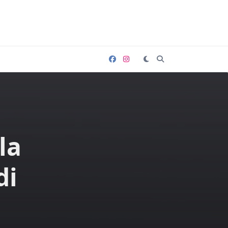
la
di