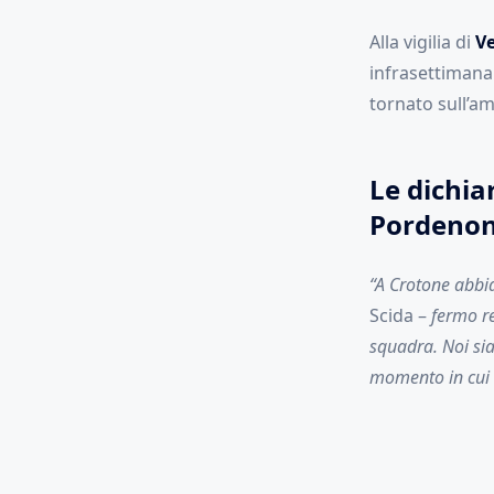
Alla vigilia di
V
infrasettimana
tornato sull’am
Le dichiar
Pordeno
“A Crotone abbi
Scida –
fermo re
squadra. Noi sia
momento in cui s