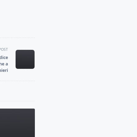
POST
dice
he a
ieri