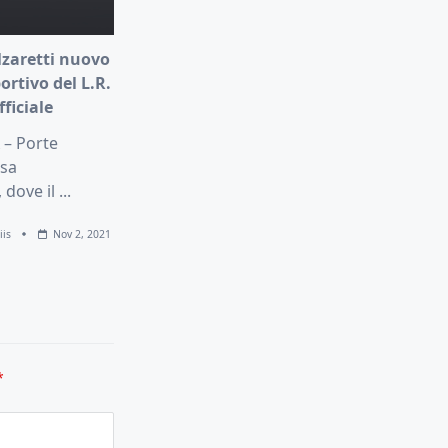
lzaretti nuovo
ortivo del L.R.
fficiale
 – Porte
asa
 dove il
...
iis
Nov 2, 2021
*