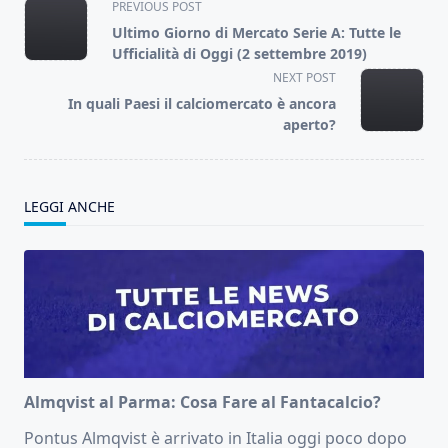
<span
PREVIOUS POST
class="nav-
Ultimo Giorno di Mercato Serie A: Tutte le
subtitle
Ufficialità di Oggi (2 settembre 2019)
screen-
NEXT POST
reader-
In quali Paesi il calciomercato è ancora
text">Page</span>
aperto?
LEGGI ANCHE
Almqvist al Parma: Cosa Fare al Fantacalcio?
Pontus Almqvist è arrivato in Italia oggi poco dopo