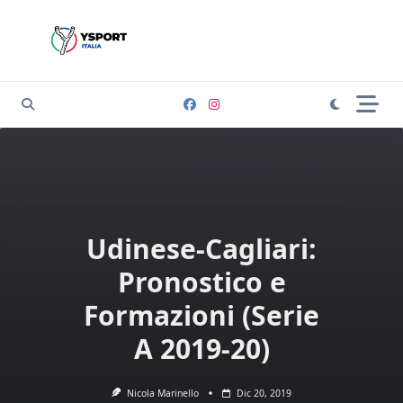
Skip
to
content
Udinese-Cagliari:
Pronostico e
Formazioni (Serie
A 2019-20)
Nicola Marinello
Dic 20, 2019