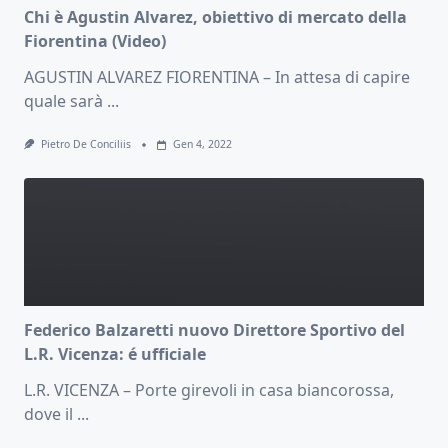
Chi è Agustin Alvarez, obiettivo di mercato della
Fiorentina (Video)
AGUSTIN ALVAREZ FIORENTINA – In attesa di capire
quale sarà
...
Pietro De Conciliis
Gen 4, 2022
Federico Balzaretti nuovo Direttore Sportivo del
L.R. Vicenza: é ufficiale
L.R. VICENZA – Porte girevoli in casa biancorossa,
dove il
...