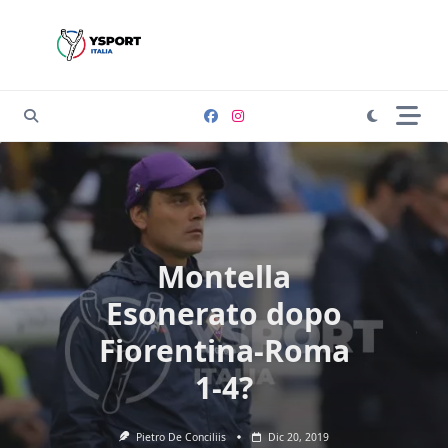
Skip
to
content
Montella
Esonerato dopo
Fiorentina-Roma
1-4?
Pietro De Conciliis
Dic 20, 2019