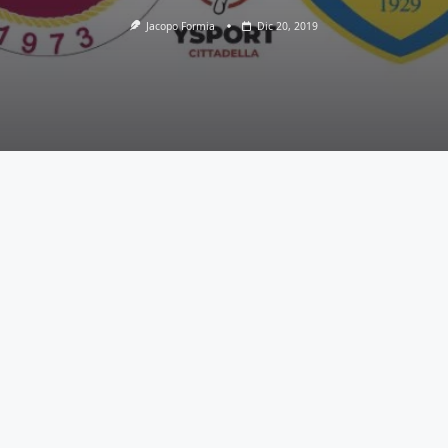
Jacopo Formia
Dic 20, 2019