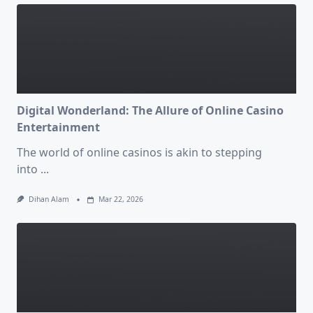
Digital Wonderland: The Allure of Online Casino
Entertainment
The world of online casinos is akin to stepping
into
...
Dihan Alam
Mar 22, 2026