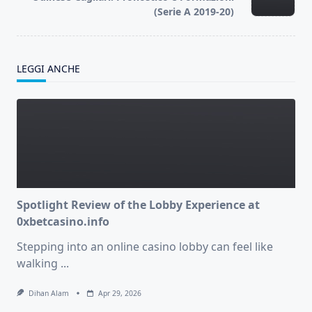
text">Page</span>
(Serie A 2019-20)
LEGGI ANCHE
Spotlight Review of the Lobby Experience at
0xbetcasino.info
Stepping into an online casino lobby can feel like
walking
...
Dihan Alam
Apr 29, 2026