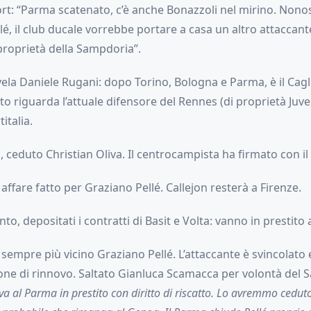
rt: “Parma scatenato, c’è anche Bonazzoli nel mirino. Nonost
llé, il club ducale vorrebbe portare a casa un altro attaccant
 proprietà della Sampdoria”.
ela Daniele Rugani: dopo Torino, Bologna e Parma, è il Caglia
o riguarda l’attuale difensore del Rennes (di proprietà Juve,
italia.
, ceduto Christian Oliva. Il centrocampista ha firmato con il
affare fatto per Graziano Pellé. Callejon resterà a Firenze.
o, depositati i contratti di Basit e Volta: vanno in prestito 
sempre più vicino Graziano Pellé. L’attaccante è svincolato 
one di rinnovo. Saltato Gianluca Scamacca per volontà del S
 al Parma in prestito con diritto di riscatto. Lo avremmo ceduto