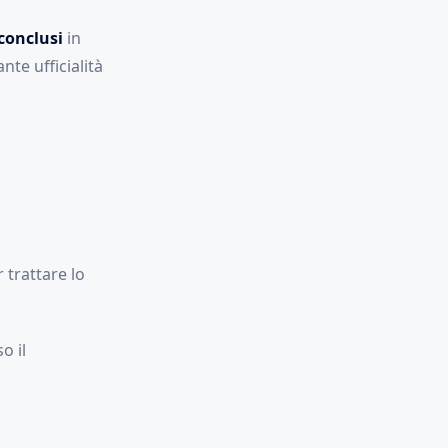
 conclusi
in
te ufficialità
 trattare lo
o il