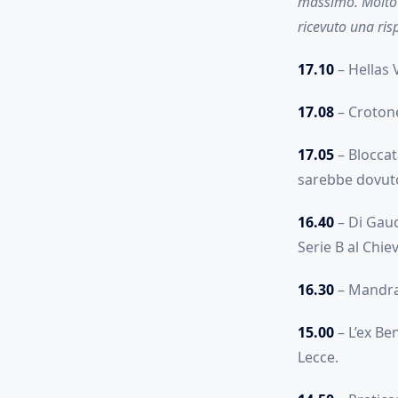
massimo. Molto 
ricevuto una ris
17.10
– Hellas 
17.08
– Crotone
17.05
– Bloccat
sarebbe dovuto 
16.40
– Di Gaudi
Serie B al Chie
16.30
– Mandrago
15.00
– L’ex Be
Lecce.