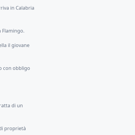
riva in Calabria
n Flamingo.
lla il giovane
to con obbligo
ratta di un
di proprietà