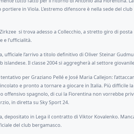
ente tutto fatto per il ritorno di Antonio alla Fiorentina. La
zo portiere in Viola. L’estremo difensore è nella sede del clu
Zirkzee si trova adesso a Collecchio, a stretto giro di post
 e l’ufficialità.
, ufficiale l’arrivo a titolo definitivo di Oliver Steinar Gud
ub islandese. Il classe 2004 si aggregherà al settore giovanil
tentativo per Graziano Pellé e José Maria Callejon: l’attacca
colato e pronto a tornare a giocare in Italia. Più difficile la
no offensivo spagnolo, di cui la Fiorentina non vorrebbe priv
zio, in diretta su Sky Sport 24.
a, depositato in Lega il contratto di Viktor Kovalenko. Manca
iciale del club bergamasco.