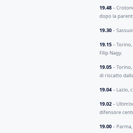
19.48
– Crotone
dopo la parente
19.30
– Sassuol
19.15
– Torino, 
Filip Nagy.
19.05
– Torino,
di riscatto dall
19.04
– Lazio, 
19.02
– Ultim’o
difensore cent
19.00
– Parma, 