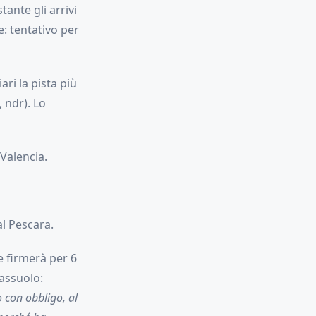
ante gli arrivi
e: tentativo per
ri la pista più
 ndr). Lo
 Valencia.
al Pescara.
e firmerà per 6
assuolo:
 con obbligo, al