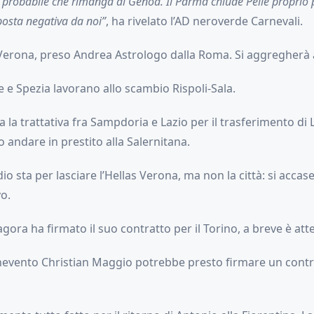
probabile che rimanga al Genoa. Il Parma chiude Pellé proprio 
posta negativa da noi”
, ha rivelato l’AD neroverde Carnevali.
Verona, preso Andrea Astrologo dalla Roma. Si aggregherà 
 e Spezia lavorano allo scambio Rispoli-Sala.
a la trattativa fra Sampdoria e Lazio per il trasferimento di
andare in prestito alla Salernitana.
o sta per lasciare l’Hellas Verona, ma non la città: si accaser
vo.
ra ha firmato il suo contratto per il Torino, a breve è attesa
nevento Christian Maggio potrebbe presto firmare un contra