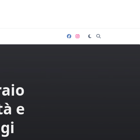
raio
tà e
ggi