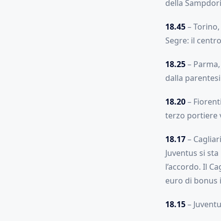
della Sampdoria
18.45
– Torino,
Segre: il centr
18.25
– Parma, 
dalla parentesi
18.20
– Fiorenti
terzo portiere 
18.17
– Cagliari
Juventus si sta
l’accordo. Il C
euro di bonus 
18.15
– Juventus