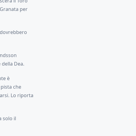
scerà il Toro
b Granata per
a dovrebbero
mundsson
e della Dea.
nte è
 pista che
arsi. Lo riporta
 solo il