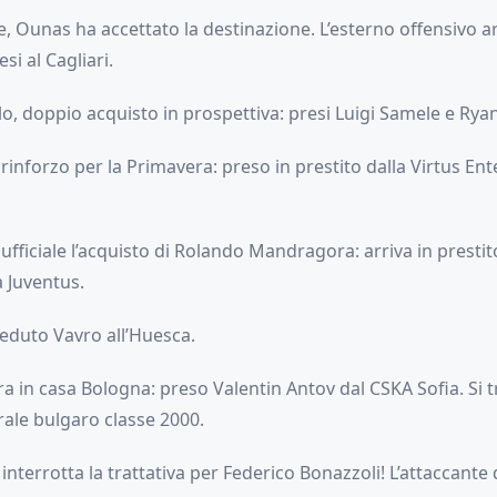
, Ounas ha accettato la destinazione. L’esterno offensivo ar
si al Cagliari.
o, doppio acquisto in prospettiva: presi Luigi Samele e Rya
rinforzo per la Primavera: preso in prestito dalla Virtus Ente
 ufficiale l’acquisto di Rolando Mandragora: arriva in presti
a Juventus.
ceduto Vavro all’Huesca.
ra in casa Bologna: preso Valentin Antov dal CSKA Sofia. Si t
rale bulgaro classe 2000.
interrotta la trattativa per Federico Bonazzoli! L’attaccante 