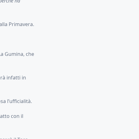
perché ha
alla Primavera.
 La Gumina, che
à infatti in
 l’ufficialità.
tto con il