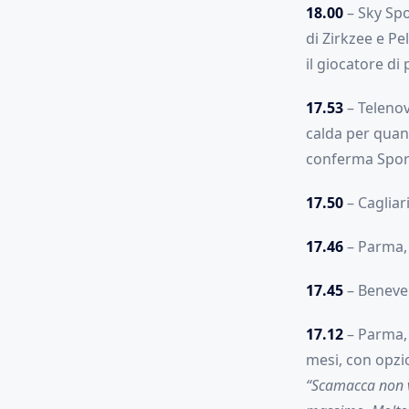
18.00
– Sky Spo
di Zirkzee e Pe
il giocatore di
17.53
– Telenov
calda per quant
conferma Sport
17.50
– Cagliari
17.46
– Parma, 
17.45
– Benevent
17.12
– Parma, 
mesi, con opzi
“Scamacca non va