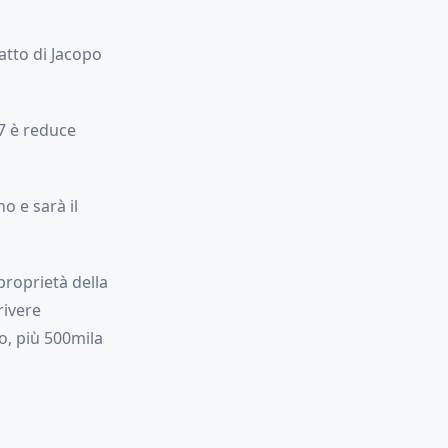
atto di Jacopo
97 è reduce
o e sarà il
 proprietà della
rivere
ro, più 500mila