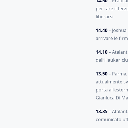
14.50
– Praticam
per fare il ter
liberarsi.
14.40
– Joshua 
arrivare le firme
14.10
– Atalanta
dall’Haukar, cl
13.50
– Parma, 
attualmente svin
porta all’ester
Gianluca Di Mar
13.35
– Atalant
comunicato uff