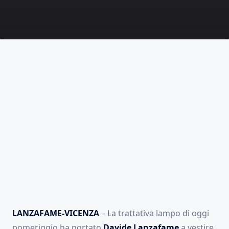
LANZAFAME-VICENZA
– La trattativa lampo di oggi
pomeriggio ha portato
Davide Lanzafame
a vestire