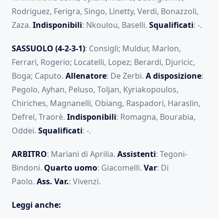
Rodriguez, Ferigra, Singo, Linetty, Verdi, Bonazzoli,
Zaza.
Indisponibili
: Nkoulou, Baselli.
Squalificati
: -.
SASSUOLO (4-2-3-1)
: Consigli; Muldur, Marlon,
Ferrari, Rogerio; Locatelli, Lopez; Berardi, Djuricic,
Boga; Caputo.
Allenatore
: De Zerbi.
A disposizione
:
Pegolo, Ayhan, Peluso, Toljan, Kyriakopoulos,
Chiriches, Magnanelli, Obiang, Raspadori, Haraslin,
Defrel, Traorè.
Indisponibili
: Romagna, Bourabia,
Oddei.
Squalificati
: -.
ARBITRO
: Mariani di Aprilia.
Assistenti
: Tegoni-
Bindoni.
Quarto uomo
: Giacomelli.
Var
: Di
Paolo.
Ass. Var.
: Vivenzi.
Leggi anche: