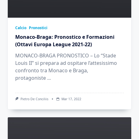
Calcio
Pronostici
Monaco-Braga: Pronostico e Formazioni
(Ottavi Europa League 2021-22)
MONACO-BRAGA PRONOSTICO – Lo “Stade
Louis II” si prepara ad ospitare l’attesissimo
confronto tra Monaco e Braga,
protagoniste
...
Pietro De Conciliis
Mar 17, 2022