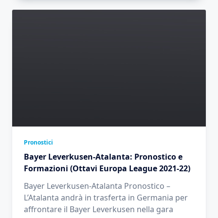
Pronostici
Bayer Leverkusen-Atalanta: Pronostico e
Formazioni (Ottavi Europa League 2021-22)
Bayer Leverkusen-Atalanta Pronostico –
L’Atalanta andrà in trasferta in Germania per
affrontare il Bayer Leverkusen nella gara