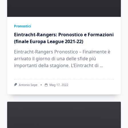
Pronostici
Eintracht-Rangers: Pronostico e Formazioni
(finale Europa League 2021-22)
Eintracht-Rangers Pronostico – Finalmente è
arrivato il giorno di una delle sfide più
importanti della stagione. L’Eintracht di
...
Antonio Sepe
Mag 17, 2022