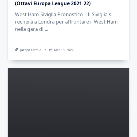
(Ottavi Europa League 2021-22)
West Ham-Siviglia Pronostico – Il Siviglia si
recherà a Londra per affrontare il West Ham
nella gara di
...
Jacopo Formia
Mar 16, 2022