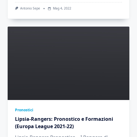
Antonio Sepe
Mag 4, 2022
Pronostici
Lipsia-Rangers: Pronostico e Formazioni
(Europa League 2021-22)