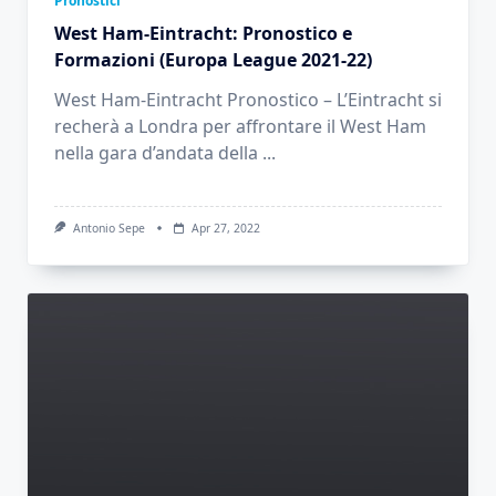
Pronostici
West Ham-Eintracht: Pronostico e
Formazioni (Europa League 2021-22)
West Ham-Eintracht Pronostico – L’Eintracht si
recherà a Londra per affrontare il West Ham
nella gara d’andata della
...
Antonio Sepe
Apr 27, 2022