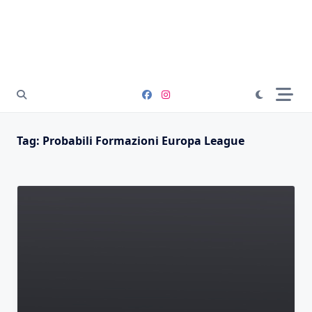
Tag:
Probabili Formazioni Europa League