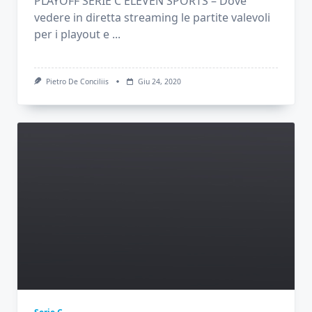
PLAYOFF SERIE C ELEVEN SPORTS – Dove
vedere in diretta streaming le partite valevoli
per i playout e
...
Pietro De Conciliis
Giu 24, 2020