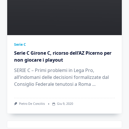
Serie C
Serie C Girone C, ricorso dell’AZ Picerno per
non giocare i playout
SERIE C – Primi problemi in Lega Pro,
all’indomani delle decisioni formalizzate dal
Consiglio Federale tenutosi a Roma
...
Pietro De Conciliis
Giu 9, 2020