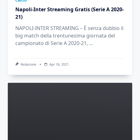
Calcio
Napoli-Inter Streaming Gratis (Serie A 2020-
21)
NAPOLI-INTER STREAMING – È senza dubbio il
big match della trentunesima giornata del
campionato di Serie A 2020-21,
...
Redazione
Apr 18, 2021