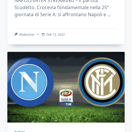
NAPOLI-INTER STREAMING – È partita
Scudetto. Crocevia fondamentale nella 25ª
giornata di Serie A: si affrontano Napoli e
...
Redazione
Feb 12, 2022