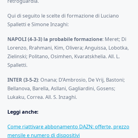
retroguardia.
Qui di seguito le scelte di formazione di Luciano
Spalletti e Simone Inzaghi:
NAPOLI (4-3-3) la probabile formazione
: Meret; Di
Lorenzo, Rrahmani, Kim, Olivera; Anguissa, Lobotka,
Zielinski; Politano, Osimhen, Kvaratskhelia. All. L.
Spalletti.
INTER (3-5-2)
: Onana; D’Ambrosio, De Vrij, Bastoni;
Bellanova, Barella, Asllani, Gagliardini, Gosens;
Lukaku, Correa. All. S. Inzaghi.
Leggi anche:
Come riattivare abbonamento DAZN: offerte, prezzo
mensile e numero di dispositivi