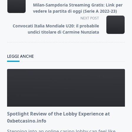
class="nav-
Milan-Sampdoria Streaming Gratis: Link per
subtitle
vedere la partita di oggi (Serie A 2022-23)
screen-
NEXT POST
reader-
Convocati Italia Mondiale U20: il probabile
text">Page</span>
undici titolare di Carmine Nunziata
LEGGI ANCHE
Spotlight Review of the Lobby Experience at
0xbetcasino.info
Stepping into an online casino lobby can feel like