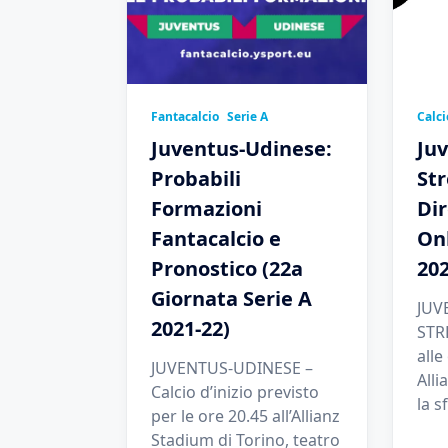
Fantacalcio
Serie A
Calci
Juventus-Udinese:
Ju
Probabili
St
Formazioni
Dir
Fantacalcio e
Onl
Pronostico (22a
202
Giornata Serie A
JUV
2021-22)
STR
alle
JUVENTUS-UDINESE –
Alli
Calcio d’inizio previsto
la s
per le ore 20.45 all’Allianz
Stadium di Torino, teatro