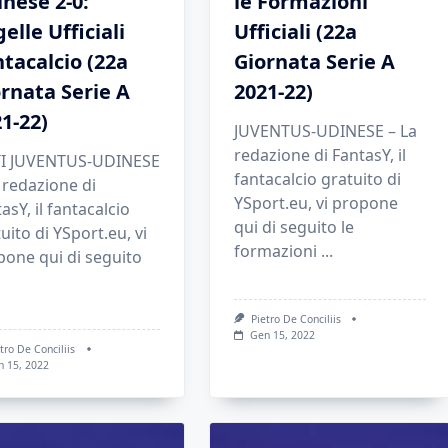
nese 2-0:
le Formazioni
elle Ufficiali
Ufficiali (22a
tacalcio (22a
Giornata Serie A
rnata Serie A
2021-22)
1-22)
JUVENTUS-UDINESE – La
redazione di FantasY, il
I JUVENTUS-UDINESE
fantacalcio gratuito di
 redazione di
YSport.eu, vi propone
asY, il fantacalcio
qui di seguito le
uito di YSport.eu, vi
formazioni
...
pone qui di seguito
Pietro De Conciliis
Gen 15, 2022
tro De Conciliis
n 15, 2022