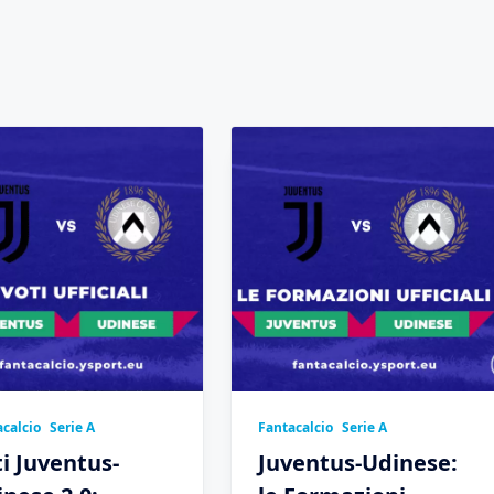
calcio
Serie A
Fantacalcio
Serie A
i Juventus-
Juventus-Udinese: