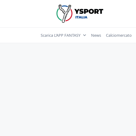
Skip
to
content
Scarica L’APP FANTASY
News
Calciomercato