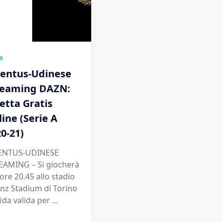
o
ventus-Udinese
reaming DAZN:
etta Gratis
ine (Serie A
0-21)
ENTUS-UDINESE
EAMING – Si giocherà
 ore 20.45 allo stadio
anz Stadium di Torino
fida valida per
...