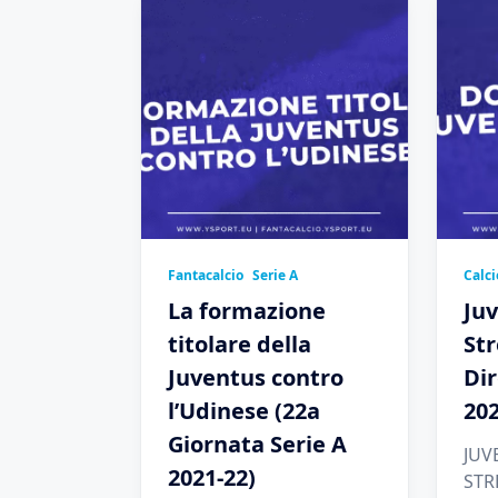
Fantacalcio
Serie A
Calci
La formazione
Ju
titolare della
Str
Juventus contro
Dir
l’Udinese (22a
202
Giornata Serie A
JUV
2021-22)
STR