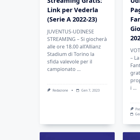
Streaming Gratis:
Udi
Link per Vederla
Pag
(Serie A 2022-23)
Fan
Gio
JUVENTUS-UDINESE
202
STREAMING – Si giocherà
alle ore 18.00 all’Allianz
VOT
Stadium di Torino la
– La
sfida valevole per il
Fant
campionato
...
grat
pro
i
...
Redazione
Gen 7, 2023
Pie
Ge