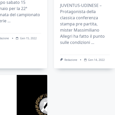
po sabato 15
JUVENTUS-UDINESE –
aio per la 22ª
Protagonista della
rnata del campionato
classica conferenza
erie
...
stampa pre partita,
mister Massimiliano
Allegri ha fatto il punto
dazione
Gen 15, 2022
sulle condizioni
...
Redazione
Gen 14, 2022