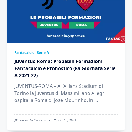
Fantacalcio
Serie A
Juventus-Roma: Probabili Formazioni
Fantacalcio e Pronostico (8a Giornata Serie
A 2021-22)
JUVENTUS-ROMA – All’Allianz Stadium di
Torino la Juventus di Massimiliano Allegri
ospita la Roma di José Mourinho, in
...
Pietro De Conciliis
Ott 15, 2021