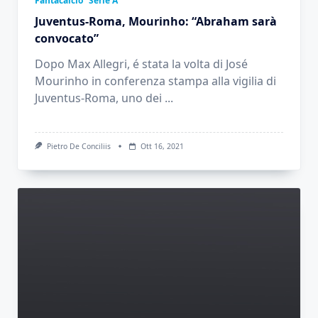
Fantacalcio
Serie A
Juventus-Roma, Mourinho: “Abraham sarà
convocato”
Dopo Max Allegri, é stata la volta di José
Mourinho in conferenza stampa alla vigilia di
Juventus-Roma, uno dei
...
Pietro De Conciliis
Ott 16, 2021