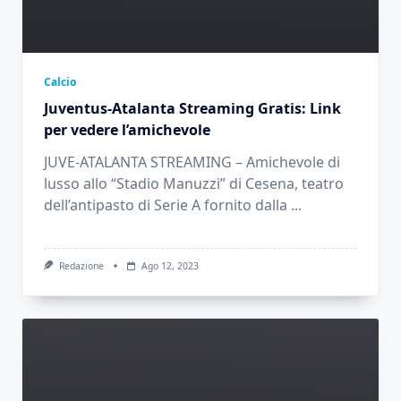
Calcio
Juventus-Atalanta Streaming Gratis: Link
per vedere l’amichevole
JUVE-ATALANTA STREAMING – Amichevole di
lusso allo “Stadio Manuzzi” di Cesena, teatro
dell’antipasto di Serie A fornito dalla
...
Redazione
Ago 12, 2023