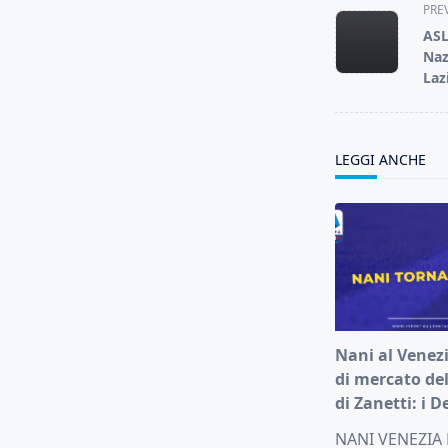
<span
PRE
class="nav-
ASL
subtitle
Naz
screen-
Laz
reader-
text">Page</s
LEGGI ANCHE
Nani al Venezi
di mercato de
di Zanetti: i D
NANI VENEZIA F