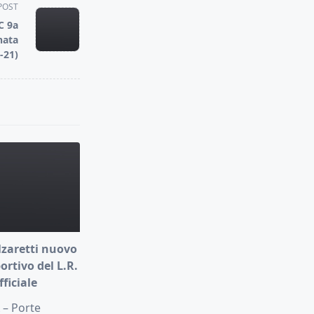
POST
C 9a
nata
-21)
lzaretti nuovo
ortivo del L.R.
fficiale
 – Porte