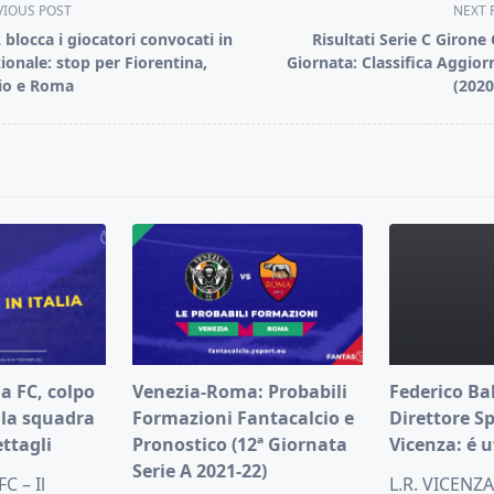
VIOUS POST
NEXT 
 blocca i giocatori convocati in
Risultati Serie C Girone 
ionale: stop per Fiorentina,
Giornata: Classifica Aggior
io e Roma
(2020
pan>
a FC, colpo
Venezia-Roma: Probabili
Federico Ba
lla squadra
Formazioni Fantacalcio e
Direttore Sp
ettagli
Pronostico (12ª Giornata
Vicenza: é u
Serie A 2021-22)
C – Il
L.R. VICENZA