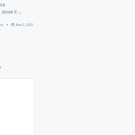
asa
 dove il
...
iis
Nov 2, 2021
*