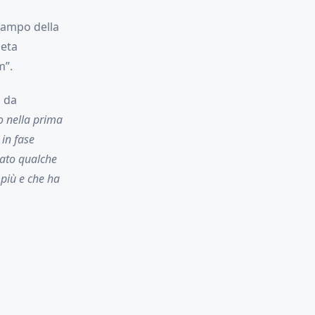
 campo della
eta
m”.
o da
o nella prima
 in fase
iato qualche
più e che ha