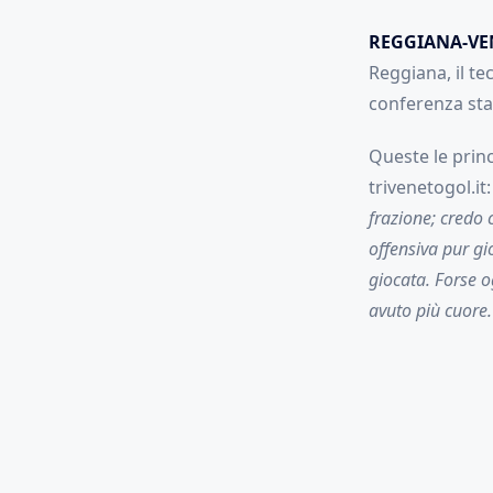
REGGIANA-VEN
Reggiana, il te
conferenza sta
Queste le princ
trivenetogol.it:
frazione; credo c
offensiva pur gi
giocata. Forse 
avuto più cuore.