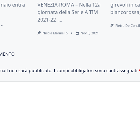
naio entra
VENEZIA-ROMA – Nella 12a
girevoli in c
giornata della Serie A TIM
biancorossa,
2021-22
...
Pietro De Concil
Nicola Marinello
Nov 5, 2021
MMENTO
email non sarà pubblicato.
I campi obbligatori sono contrassegnati