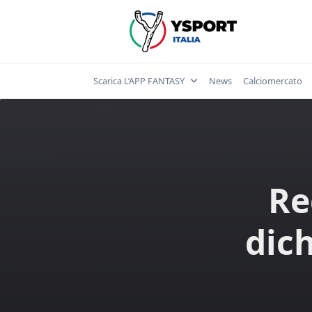
Skip
to
content
Scarica L’APP FANTASY
News
Calciomercato
Re
dich