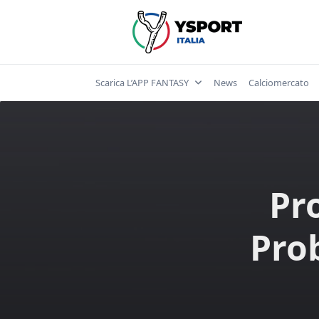
Skip
to
content
Scarica L’APP FANTASY
News
Calciomercato
Pr
Prob