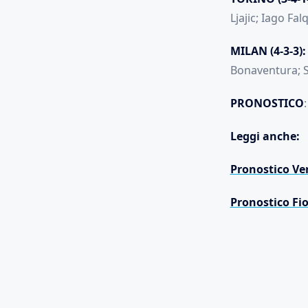
Ljajic; Iago Fal
MILAN (4-3-3):
Bonaventura; S
PRONOSTICO
Leggi anche:
Pronostico Ver
Pronostico Fio