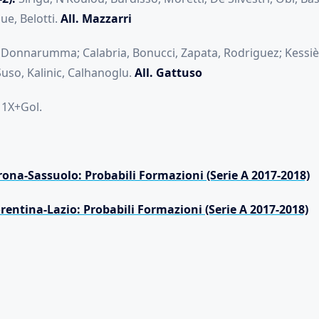
que, Belotti.
All. Mazzarri
Donnarumma; Calabria, Bonucci, Zapata, Rodriguez; Kessiè, 
uso, Kalinic, Calhanoglu.
All. Gattuso
: 1X+Gol.
ona-Sassuolo: Probabili Formazioni (Serie A 2017-2018)
rentina-Lazio: Probabili Formazioni (Serie A 2017-2018)