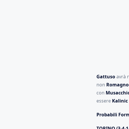
Gattuso
avrà 
non
Romagnol
con
Musacchi
essere
Kalinic
Probabili For
TORINO (3-4-1-