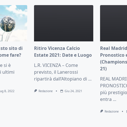
usto sito di
Ritiro Vicenza Calcio
Real Madrid
ome fare?
Estate 2021: Date e Luogo
Pronostico 
(Champions
 si è
L.R. VICENZA – Come
21)
i ultimi
previsto, il Lanerossi
ripartirà dall’Altopiano di
...
REAL MADRI
PRONOSTICO 
Lug 8, 2022
Redazione
Giu 24, 2021
più prestigi
entra
...
Redazione