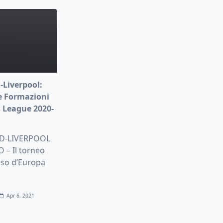
-Liverpool:
e Formazioni
 League 2020-
D-LIVERPOOL
– Il torneo
oso d’Europa
Apr 6, 2021