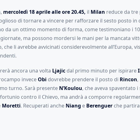
a,
mercoledì 18 aprile alle ore 20.45,
il
Milan
reduce da tre
glioso di tornare a vincere per rafforzare il sesto posto in cl
no da un ottimo momento di forma, come testimoniano i 10 
 giornate, ma possono mordersi le mani per la mancata vitt
, che li avrebbe avvicinati considerevolmente all’Europa, visti
endenti.
rerà ancora una volta
Ljajic
dal primo minuto per ispirare
rocampo invece
Obi
dovrebbe prendere il posto di
Rincon
,
ltimo turno. Sarà presente
N’Koulou
, che aveva spaventato i 
fortunio contro il Chievo, ma andrà a comporre regolarmen
e
Moretti
. Recuperati anche
Niang
e
Berenguer
che partira