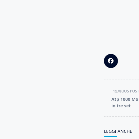
<span
PREVIOUS POS
class="nav-
Atp 1000 Mo
subtitle
in tre set
screen-
reader-
text">Page</s
LEGGI ANCHE