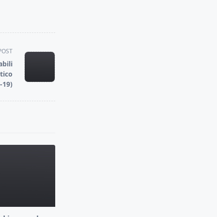
POST
bili
tico
-19)