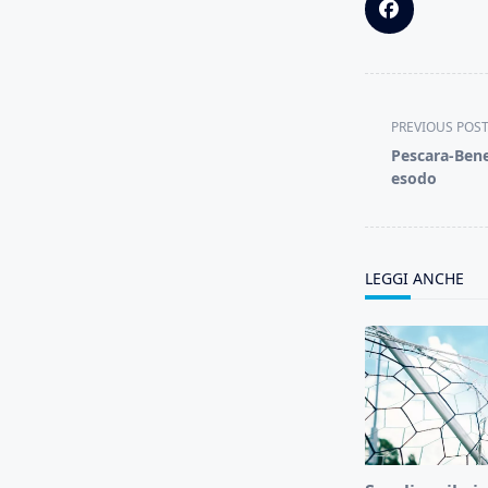
<span
PREVIOUS POS
class="nav-
Pescara-Benev
subtitle
esodo
screen-
reader-
text">Page</s
LEGGI ANCHE