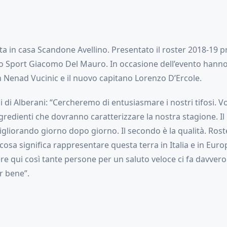
ta in casa Scandone Avellino. Presentato il roster 2018-19 pr
lo Sport Giacomo Del Mauro. In occasione dell’evento hanno
h Nenad Vucinic e il nuovo capitano Lorenzo D’Ercole.
i di Alberani: “Cercheremo di entusiasmare i nostri tifosi. 
ngredienti che dovranno caratterizzare la nostra stagione. Il
igliorando giorno dopo giorno. Il secondo è la qualità. Roste
osa significa rappresentare questa terra in Italia e in Europa
re qui così tante persone per un saluto veloce ci fa davvero
ar bene”.