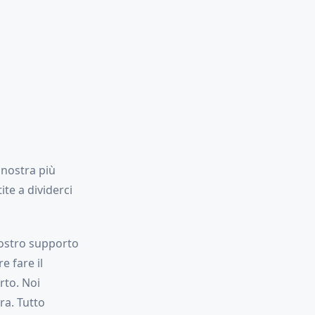
 nostra più
te a dividerci
 vostro supporto
e fare il
rto. Noi
ra. Tutto