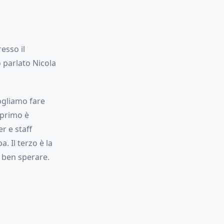
esso il
 parlato Nicola
Vogliamo fare
 primo è
r e staff
. Il terzo è la
 ben sperare.