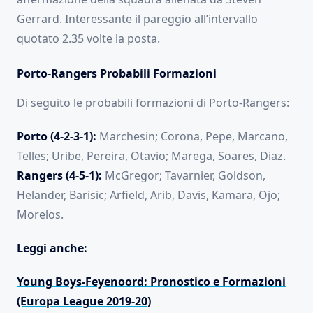
Gerrard. Interessante il pareggio all’intervallo
quotato 2.35 volte la posta.
Porto-Rangers Probabili Formazioni
Di seguito le probabili formazioni di Porto-Rangers:
Porto (4-2-3-1):
Marchesin; Corona, Pepe, Marcano,
Telles; Uribe, Pereira, Otavio; Marega, Soares, Diaz.
Rangers (4-5-1):
McGregor; Tavarnier, Goldson,
Helander, Barisic; Arfield, Arib, Davis, Kamara, Ojo;
Morelos.
Leggi anche:
Young Boys-Feyenoord: Pronostico e Formazioni
(Europa League 2019-20)