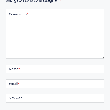
obbligatori sono contrassegnati
*
Commento
*
Nome
*
Email
*
Sito web