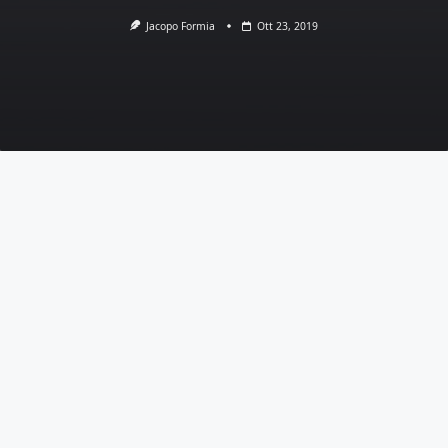
Jacopo Formia
Ott 23, 2019