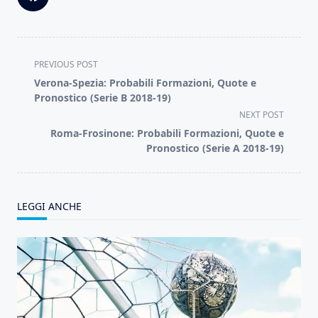
<span
PREVIOUS POST
class="nav-
Verona-Spezia: Probabili Formazioni, Quote e
subtitle
Pronostico (Serie B 2018-19)
screen-
NEXT POST
reader-
Roma-Frosinone: Probabili Formazioni, Quote e
text">Page</span>
Pronostico (Serie A 2018-19)
LEGGI ANCHE