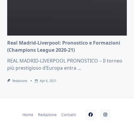
Real Madrid-Liverpool: Pronostico e Formazioni
(Champions League 2020-21)
REAL MADRID-LIVERPOOL PRONOSTICO – Il torneo
più prestigioso d’Europa entra
...
Redazione
Apr 6, 2021
Home
Redazione
Contatti