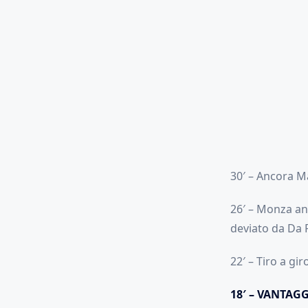
30′ – Ancora Ma
26′ – Monza an
deviato da Da R
22′ – Tiro a gi
18′ – VANTAG