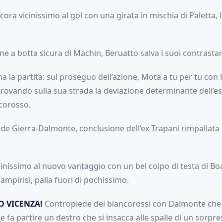
ora vicinissimo al gol con una girata in mischia di Paletta, l
ne a botta sicura di Machin, Beruatto salva i suoi contrastand
ma la partita: sul proseguo dell’azione, Mota a tu per tu con
 trovando sulla sua strada la deviazione determinante dell’
corosso.
ede Gierra-Dalmonte, conclusione dell’ex Trapani rimpallata 
cinissimo al nuovo vantaggio con un bel colpo di testa di B
ampirisi, palla fuori di pochissimo.
O VICENZA!
Contropiede dei biancorossi con Dalmonte che 
ite fa partire un destro che si insacca alle spalle di un sorp