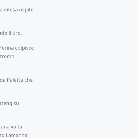
a difesa ospite
o il tiro.
 Perina colpisce
estremo
da Paletta che
oateng su
una volta
reso Lamanna!