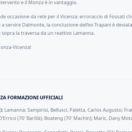
ntervento e il Monza è in vantaggio.
de occasione da rete per il Vicenza: erroraccio di Fossati c
o a servire Dalmonte, la conclusione dell’ex Trapani è deviata
a sopra la traversa da un reattivo Lamanna.
 Monza-Vicenza!
ZA FORMAZIONI UFFICIALI
):
Lamanna; Sampirisi, Bellusci, Paletta, Carlos Augusto; Frat
D’Errico (70′ Barillà); Boateng (70′ Machin); Maric, Dany Mota.