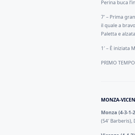
Perina buca l’i
7′ – Prima gran
il quale a brav
Paletta e alzat
1′ – È iniziata
PRIMO TEMPO
MONZA-VICEN
Monza (4-3-1-2
(54′ Barberis), 