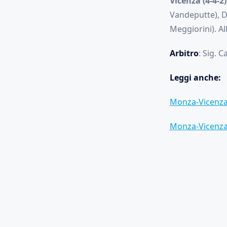
Vicenza (4-4-2)
Vandeputte), Da
Meggiorini). All
Arbitro
: Sig. 
Leggi anche:
Monza-Vicenza:
Monza-Vicenza: