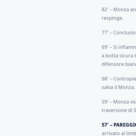
82′ – Monza anc
respinge.
77′ – Conclusio
69′ – Si infiam
a botta sicura
difensore bian
68′ – Contropi
salva il Monza.
59′ – Monza vi
traversone di S
57′ – PAREGGI
arrivato al lim