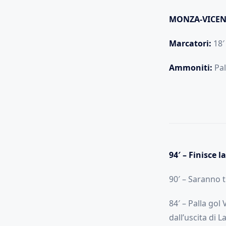
MONZA-VICEN
Marcatori:
18′
Ammoniti:
Pal
94′ – Finisce 
90′ – Saranno t
84′ – Palla gol
dall’uscita di 