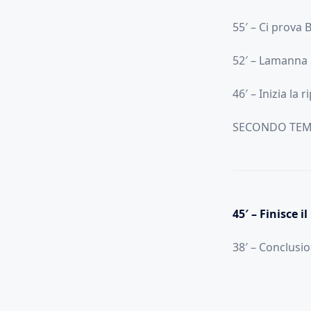
55′ – Ci prova 
52′ – Lamanna 
46′ – Inizia la r
SECONDO TE
45′ – Finisce 
38′ – Conclusio