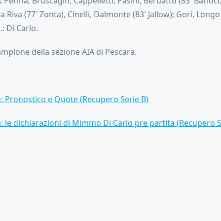
:
Perina; Bruscagin, Cappelletti, Pasini, Beruatto (83′ Barlocc
 Riva (77′ Zonta), Cinelli, Dalmonte (83′ Jallow); Gori, Longo 
.: Di Carlo.
Camplone della sezione AIA di Pescara.
 Pronostico e Quote (Recupero Serie B)
 le dichiarazioni di Mimmo Di Carlo pre partita (Recupero S