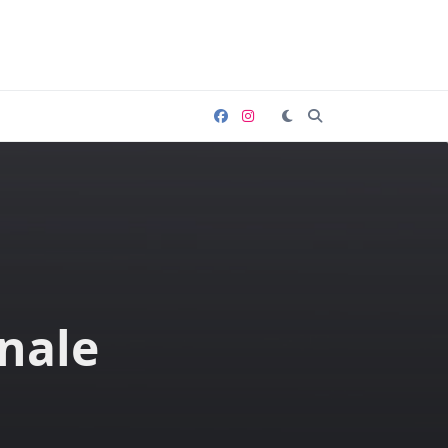
:
inale