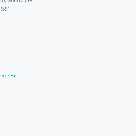
o); Guerra (59′
(59′
erie B)