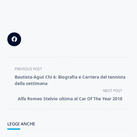
<span
PREVIOUS POST
class="nav-
Bautista-Agut Chi è: Biografia e Carriera del tennista
subtitle
della settimana
screen-
NEXT POST
reader-
Alfa Romeo Stelvio ultima al Car Of The Year 2018
text">Page</span>
LEGGI ANCHE