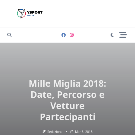
Skip
to
content
Mille Miglia 2018:
Date, Percorso e
Vetture
Partecipanti
Redazione
Mar 5, 2018