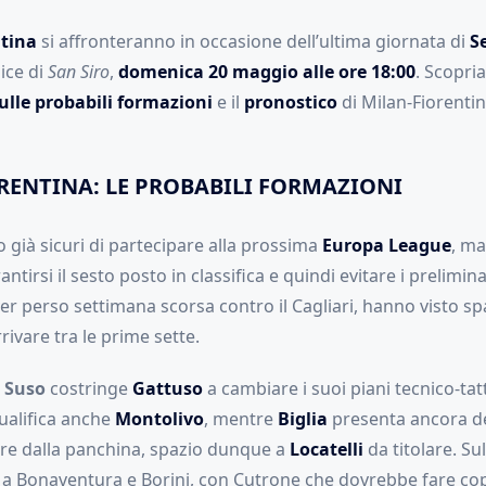
tina
si affronteranno in occasione dell’ultima giornata di
Se
ice di
San Siro
,
domenica 20 maggio alle ore 18:00
. Scopri
ulle probabili formazioni
e il
pronostico
di Milan-Fiorentin
RENTINA: LE PROBABILI FORMAZIONI
 già sicuri di partecipare alla prossima
Europa League
, ma
antirsi il sesto posto in classifica e quindi evitare i prelimina
r perso settimana scorsa contro il Cagliari, hanno visto sp
rrivare tra le prime sette.
i Suso
costringe
Gattuso
a cambiare i suoi piani tecnico-tat
ualifica anche
Montolivo
, mentre
Biglia
presenta ancora de
re dalla panchina, spazio dunque a
Locatelli
da titolare. Sul
 a Bonaventura e Borini, con Cutrone che dovrebbe fare cop