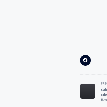
<span
PRE
class="nav-
Cal
subtitle
Ede
screen-
fut
reader-