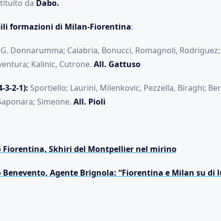
tituito da
Dabo.
ili formazioni di Milan-Fiorentina
:
G. Donnarumma; Calabria, Bonucci, Romagnoli, Rodriguez; B
ventura; Kalinic, Cutrone.
All. Gattuso
3-2-1):
Sportiello; Laurini, Milenkovic, Pezzella, Biraghi; Ben
 Saponara; Simeone.
All. Pioli
Fiorentina, Skhiri del Montpellier nel mirino
Benevento, Agente Brignola: “Fiorentina e Milan su di l