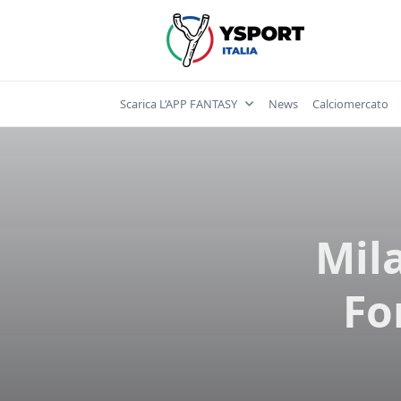
Skip
to
content
Scarica L’APP FANTASY
News
Calciomercato
Mila
Fo