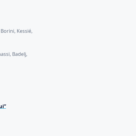
orini, Kessié,
assi, Badelj,
ui”