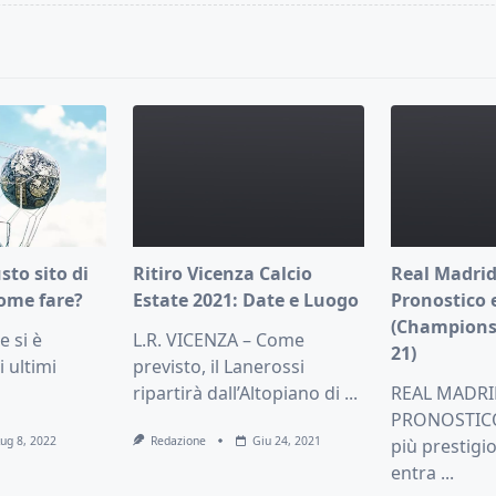
pan>
usto sito di
Ritiro Vicenza Calcio
Real Madrid
ome fare?
Estate 2021: Date e Luogo
Pronostico 
(Champions
 si è
L.R. VICENZA – Come
21)
i ultimi
previsto, il Lanerossi
ripartirà dall’Altopiano di
...
REAL MADRI
PRONOSTICO 
Lug 8, 2022
Redazione
Giu 24, 2021
più prestigi
entra
...