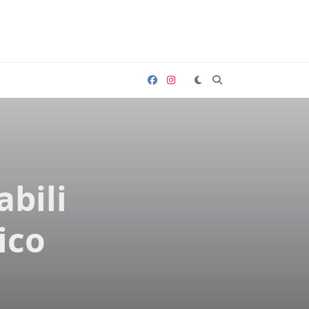
abili
ico