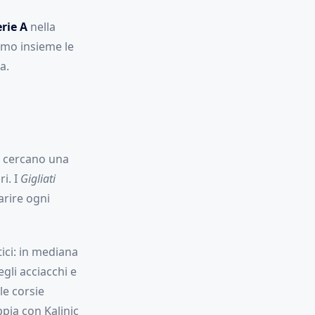
rie A
nella
amo insieme le
a.
 cercano una
ri. I
Gigliati
arire ogni
tici: in mediana
gli acciacchi e
le corsie
pia con Kalinic