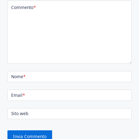
Commento
*
Nome
*
Email
*
Sito web