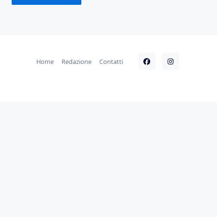
Home
Redazione
Contatti