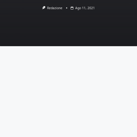
Redazione
Ago 11, 2021