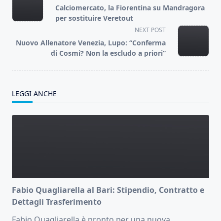
class="nav-
Calciomercato, la Fiorentina su Mandragora
subtitle
per sostituire Veretout
screen-
NEXT POST
reader-
Nuovo Allenatore Venezia, Lupo: “Conferma
text">Page</span>
di Cosmi? Non la escludo a priori”
LEGGI ANCHE
Fabio Quagliarella al Bari: Stipendio, Contratto e
Dettagli Trasferimento
Fabio Quagliarella è pronto per una nuova