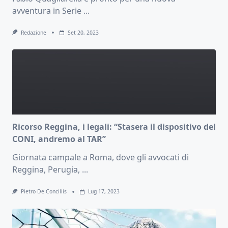
avventura in Serie
...
Redazione
Set 20, 2023
Ricorso Reggina, i legali: “Stasera il dispositivo del
CONI, andremo al TAR”
Giornata campale a Roma, dove gli avvocati di
Reggina, Perugia,
...
Pietro De Conciliis
Lug 17, 2023