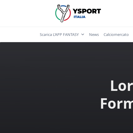
Skip
to
content
Scarica L’APP FANTASY
News
Calciomercato
Lor
Form