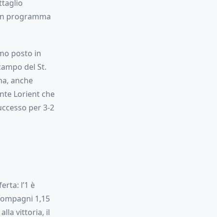
ttaglio
n programma
imo posto in
 campo del St.
ma, anche
ante Lorient che
uccesso per 3-2
rta: l’1 è
e compagni 1,15
la vittoria, il