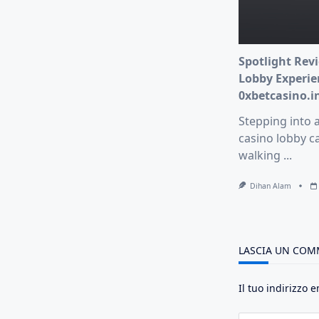
Spotlight Revi
Lobby Experie
0xbetcasino.i
Stepping into 
casino lobby ca
walking
...
Dihan Alam
LASCIA UN CO
Il tuo indirizzo 