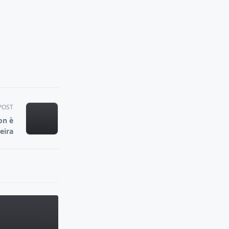
POST
on è
eira