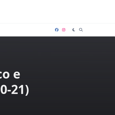
co e
0-21)