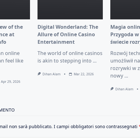
ew of the
Digital Wonderland: The
Magia onlin
nce at
Allure of Online Casino
Przygoda w
nfo
Entertainment
świecie roz
an online
The world of online casinos
Rozwój tech
n feel like
is akin to stepping into
...
umożliwił n
rozrywki w z
Dihan Alam
Mar 22, 2026
nowy
...
Apr 29, 2026
Dihan Alam
MMENTO
email non sarà pubblicato.
I campi obbligatori sono contrassegnati