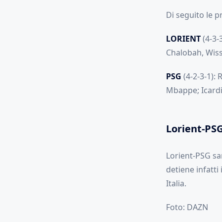
Di seguito le p
LORIENT
(4-3-
Chalobah, Wissa
PSG
(4-2-3-1): 
Mbappe; Icardi.
Lorient-PS
Lorient-PSG sar
detiene infatti 
Italia.
Foto: DAZN