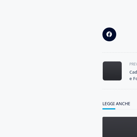
<span
PRE
class="nav-
Cad
subtitle
e F
screen-
reader-
text">Page</s
LEGGI ANCHE