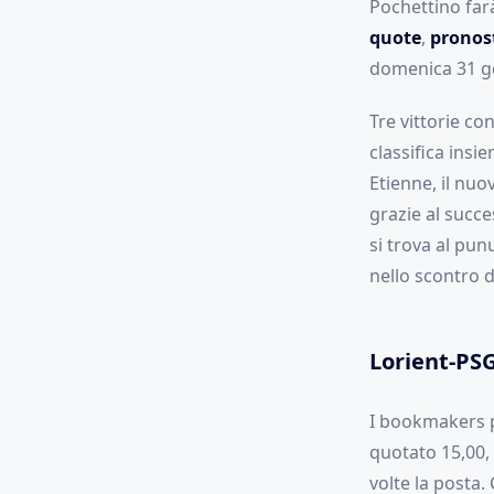
Pochettino farà
quote
,
pronost
domenica 31 gen
Tre vittorie co
classifica insi
Etienne, il nu
grazie al succe
si trova al pun
nello scontro d
Lorient-PS
I bookmakers pu
quotato 15,00, 
volte la posta.