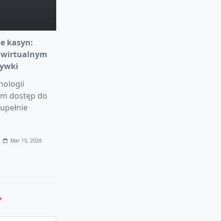
e kasyn:
 wirtualnym
rywki
nologii
am dostęp do
upełnie
Mar 15, 2026
*