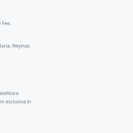
e Fee,
 Maria, Neymar,
tellitare
 in esclusiva in