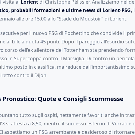
 visita al
Lorient
di Christophe Pélissier. Analizziamo nel de
ico, probabili formazioni e ultime news di Lorient-PSG,
i
naio alle ore 15.00 allo “Stade du Moustoir” di Lorient.
nsecutive per il nuovo PSG di Pochettino che condivide il pr
eme al Lille a quota 45 punti. Dopo il pareggio all’esordio sul
ovo corso dell’ex allentore del Tottenham sta prendendo for
sso in Supercoppa contro il Marsiglia. Di contro un pericol
ultimo posto in classifica, ma reduce dall’importantissimo s
iretto contro il Dijon.
G Pronostico: Quote e Consigli Scommesse
ntano tutto sugli ospiti, nettamente favoriti anche in trasfe
l’X si attesta a 8,50, mentre il successo esterno di Verrati 
 Ci aspettiamo un PSG arrembante e desideroso di ritornare al