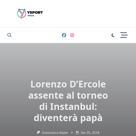
Skip
to
content
Lorenzo D’Ercole
assente al torneo
di Instanbul:
diventerà papà
Gianmarco Abate
Set 25, 2018