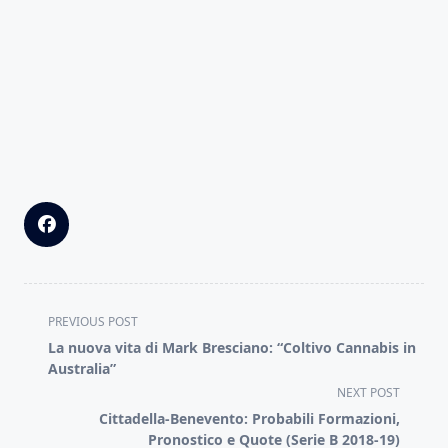
<span
PREVIOUS POST
class="nav-
La nuova vita di Mark Bresciano: “Coltivo Cannabis in
subtitle
Australia”
screen-
NEXT POST
reader-
Cittadella-Benevento: Probabili Formazioni,
text">Page</span>
Pronostico e Quote (Serie B 2018-19)