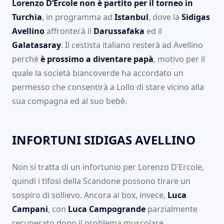
Lorenzo D’Ercole non è partito per il torneo in
Turchia
, in programma ad
Istanbul
, dove la
Sidigas
Avellino
affronterà il
Darussafaka
ed il
Galatasaray
. Il cestista italiano resterà ad Avellino
perché
è prossimo a diventare papà
, motivo per il
quale la società biancoverde ha accordato un
permesso che consentirà a Lollo di stare vicino alla
sua compagna ed al suo bebè.
INFORTUNI SIDIGAS AVELLINO
Non si tratta di un infortunio per Lorenzo D’Ercole,
quindi i tifosi della Scandone possono tirare un
sospiro di sollievo. Ancora ai box, invece,
Luca
Campani
, con
Luca Campogrande
parzialmente
recuperato dopo il problema muscolare.