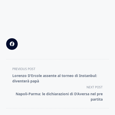
<span
PREVIOUS POST
class="nav-
Lorenzo D’Ercole assente al torneo di Instanbul:
subtitle
diventerà papà
screen-
NEXT POST
reader-
Napoli-Parma: le dichiarazioni di D’Aversa nel pre
text">Page</span>
partita