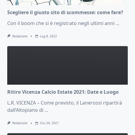
Scegliere il giusto sito di scommesse: come fare?
Con il boom che si è registrato negli ultimi anni
...
Redazione
Lug 8, 2022
Ritiro Vicenza Calcio Estate 2021: Date e Luogo
L.R. VICENZA – Come previsto, il Lanerossi ripartirà
dall’Altopiano di
...
Redazione
Giu 24, 2021