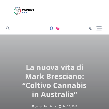
Skip
to
content
La nuova vita di
Mark Bresciano:
“Coltivo Cannabis
in Australia”
Jacopo Formia
Set 25, 2018