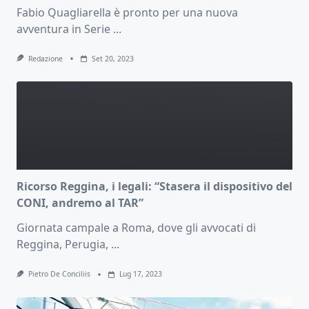
Fabio Quagliarella è pronto per una nuova
avventura in Serie
...
Redazione
Set 20, 2023
Ricorso Reggina, i legali: “Stasera il dispositivo del
CONI, andremo al TAR”
Giornata campale a Roma, dove gli avvocati di
Reggina, Perugia,
...
Pietro De Conciliis
Lug 17, 2023