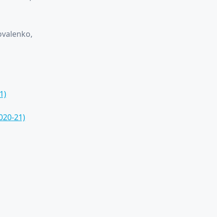
ovalenko,
1)
020-21)