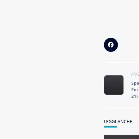
<span
PRE
class="nav-
Spa
subtitle
For
screen-
21)
reader-
text">Page</s
LEGGI ANCHE