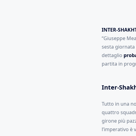
INTER-SHAKH
“Giuseppe Meaz
sesta giornata
dettaglio
proba
partita in prog
Inter-Shak
Tutto in una no
quattro squadre
girone più pazz
l’imperativo è 