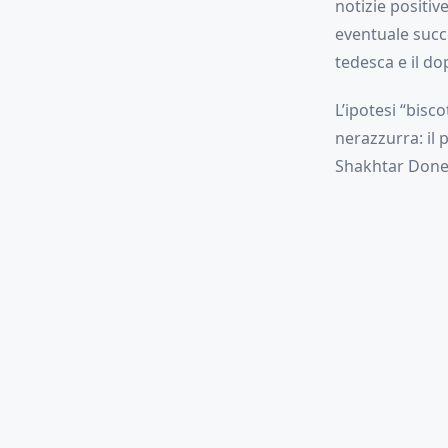
notizie positiv
eventuale succ
tedesca e il do
L’ipotesi “bis
nerazzurra: il 
Shakhtar Done