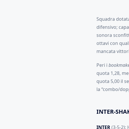
Squadra dotata 
difensivo; capa
sonora sconfitt
ottavi con qual
mancata vittor
Peri i
bookmake
quota 1,28, men
quota 5,00 il s
la “combo/dop
INTER-SHA
INTER
(3-5-2): 