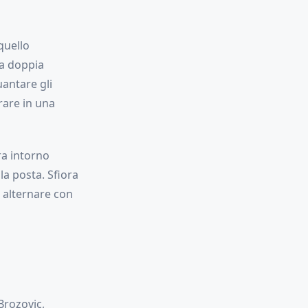
quello
na doppia
uantare gli
rare in una
tra intorno
la posta. Sfiora
r alternare con
Brozovic,