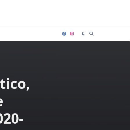
tico,
e
020-