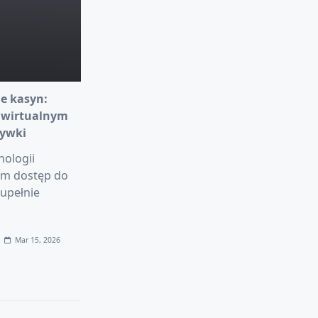
e kasyn:
 wirtualnym
rywki
nologii
am dostęp do
upełnie
Mar 15, 2026