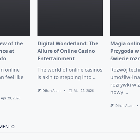
ew of the
Digital Wonderland: The
Magia onlin
nce at
Allure of Online Casino
Przygoda w
nfo
Entertainment
świecie roz
an online
The world of online casinos
Rozwój tech
n feel like
is akin to stepping into
...
umożliwił n
rozrywki w z
Dihan Alam
Mar 22, 2026
nowy
...
Apr 29, 2026
Dihan Alam
MMENTO