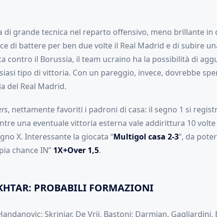
di grande tecnica nel reparto offensivo, meno brillante in 
ce di battere per ben due volte il Real Madrid e di subire u
a contro il Borussia, il team ucraino ha la possibilità di agg
siasi tipo di vittoria. Con un pareggio, invece, dovrebbe spe
ia del Real Madrid.
rs
, nettamente favoriti i padroni di casa: il segno 1 si regis
tre una eventuale vittoria esterna vale addirittura 10 volte 
egno X. Interessante la giocata “
Multigol casa 2-3
“, da pote
pia chance IN”
1X+Over 1,5
.
KHTAR: PROBABILI FORMAZIONI
Handanovic; Skriniar, De Vrij, Bastoni; Darmian, Gagliardini, 