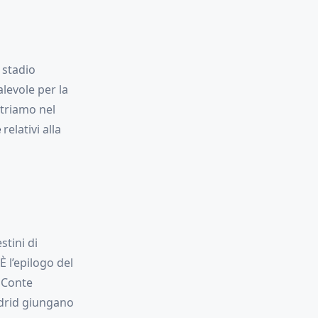
 stadio
alevole per la
ntriamo nel
e
relativi alla
stini di
È l’epilogo del
 Conte
drid giungano