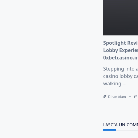
Spotlight Revi
Lobby Experie
0xbetcasino.i
Stepping into 
casino lobby ca
walking
...
Dihan Alam
LASCIA UN CO